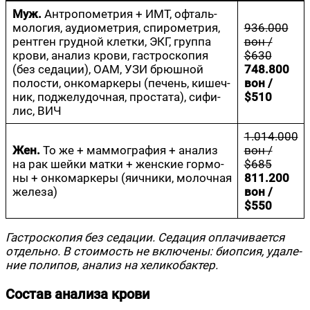
Муж.
Антро­по­мет­рия + ИМТ, офталь­
мо­ло­гия, аудио­мет­рия, спи­ро­мет­рия,
936.000
рент­ген груд­ной клет­ки, ЭКГ, груп­па
вон /
кро­ви, ана­лиз кро­ви, гастро­ско­пия
$630
(без седа­ции), ОАМ, УЗИ брюш­ной
748.800
поло­сти, онко­мар­ке­ры (печень, кишеч­
вон /
ник, под­же­лу­доч­ная, про­ста­та), сифи­
$510
лис, ВИЧ
1.014.000
Жен.
То же + мам­мо­гра­фия + ана­лиз
вон /
на рак шей­ки мат­ки + жен­ские гор­мо­
$685
ны + онко­мар­ке­ры (яич­ни­ки, молоч­ная
811.200
железа)
вон /
$550
Гастро­ско­пия без седа­ции. Седа­ция опла­чи­ва­ет­ся
отдель­но.
В сто­и­мость не вклю­че­ны: биоп­сия, уда­ле­
ние поли­пов, ана­лиз на хеликобактер.
Состав анализа крови