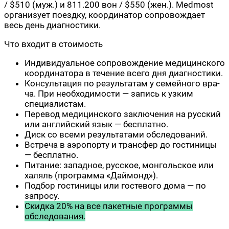
/ $510 (муж.) и 811.200 вон / $550 (жен.). Medmost
орга­ни­зу­ет поезд­ку, коор­ди­на­тор сопро­вож­да­ет
весь день диагностики.
Что вхо­дит в стоимость
Инди­ви­ду­аль­ное сопро­вож­де­ние меди­цин­ско­го
коор­ди­на­то­ра в тече­ние все­го дня диагностики.
Кон­суль­та­ция по резуль­та­там у семей­но­го вра­
ча. При необ­хо­ди­мо­сти — запись к узким
специалистам.
Пере­вод меди­цин­ско­го заклю­че­ния на рус­ский
или англий­ский язык — бесплатно.
Диск со все­ми резуль­та­та­ми обследований.
Встре­ча в аэро­пор­ту и транс­фер до гости­ни­цы
— бесплатно.
Пита­ние: запад­ное, рус­ское, мон­голь­ское или
халяль (про­грам­ма «Дай­монд»).
Под­бор гости­ни­цы или госте­во­го дома — по
запросу.
Скид­ка 20% на все пакет­ные про­грам­мы
обследования.