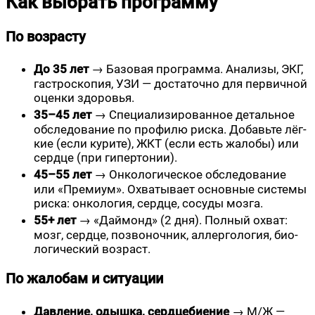
Как выбрать программу
По возрасту
До 35 лет
→ Базо­вая про­грам­ма. Ана­ли­зы, ЭКГ,
гастро­ско­пия, УЗИ — доста­точ­но для пер­вич­ной
оцен­ки здоровья.
35–45 лет
→ Спе­ци­а­ли­зи­ро­ван­ное деталь­ное
обсле­до­ва­ние по про­фи­лю рис­ка. Добавь­те лёг­
кие (если кури­те), ЖКТ (если есть жало­бы) или
серд­це (при гипертонии).
45–55 лет
→ Онко­ло­ги­че­ское обсле­до­ва­ние
или «Пре­ми­ум». Охва­ты­ва­ет основ­ные систе­мы
рис­ка: онко­ло­гия, серд­це, сосу­ды мозга.
55+ лет
→ «Дай­монд» (2 дня). Пол­ный охват:
мозг, серд­це, позво­ноч­ник, аллер­го­ло­гия, био­
ло­ги­че­ский возраст.
По жалобам и ситуации
Дав­ле­ние, одыш­ка, серд­це­би­е­ние
→ М/Ж —