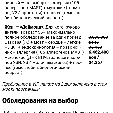
нич­ный — на выбор) + аллер­гия (105
аллер­ге­нов MAST) + муж­ские (гор­мо­
ны, УЗИ про­ста­ты) + про­чее (гемо­гло­
бин, био­ло­ги­че­ский возраст)
Жен. — «Дай­монд».
Для кого: руко­во­
ди­те­ли, воз­раст 55+, мак­си­маль­но
пол­ное обсле­до­ва­ние за один при­езд.
8.078.000
Базо­вая (Ж) + мозг + серд­це + лёг­кие
вон /
+ ЖКТ + эндо­кри­но­ло­гия + позво­ноч­
$5.458
ник + аллер­гия (105 аллер­ге­нов MAST)
6.462.400
+ жен­ские (ДНК ВПЧ, транс­ва­ги­наль­
вон /
ное УЗИ, УЗИ молоч­ных желёз) + про­
$4.367
чее (гемо­гло­бин, био­ло­ги­че­ский
возраст)
Пре­бы­ва­ние в VIP-пала­те на 2 дня вклю­че­но в сто­и­
мость программы.
Обследования на выбор
Добав­ля­ют­ся к любой про­грам­ме. Цены со скид­кой