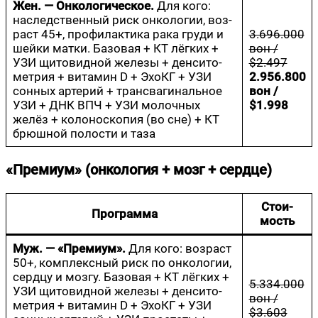
Жен. — Онко­ло­ги­че­ское.
Для кого:
наслед­ствен­ный риск онко­ло­гии, воз­
раст 45+, про­фи­лак­ти­ка рака гру­ди и
3.696.000
шей­ки мат­ки. Базо­вая + КТ лёг­ких +
вон /
УЗИ щито­вид­ной желе­зы + ден­си­то­
$2.497
мет­рия + вита­мин D + Эхо­КГ + УЗИ
2.956.800
сон­ных арте­рий + транс­ва­ги­наль­ное
вон /
УЗИ + ДНК ВПЧ + УЗИ молоч­ных
$1.998
желёз + коло­но­ско­пия (во сне) + КТ
брюш­ной поло­сти и таза
«Премиум» (онкология + мозг + сердце)
Сто­и­
Про­грам­ма
мость
Муж. — «Пре­ми­ум».
Для кого: воз­раст
50+, ком­плекс­ный риск по онко­ло­гии,
серд­цу и моз­гу. Базо­вая + КТ лёг­ких +
5.334.000
УЗИ щито­вид­ной желе­зы + ден­си­то­
вон /
мет­рия + вита­мин D + Эхо­КГ + УЗИ
$3.603