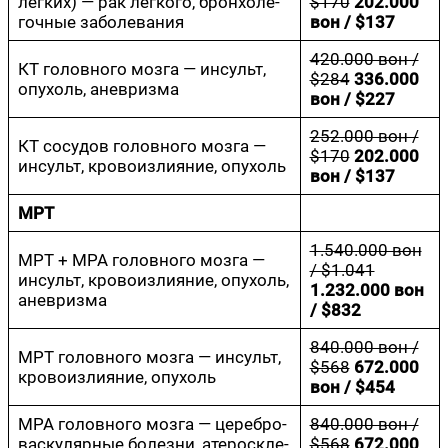
лёг­ких) — рак лёг­ко­го, брон­хо­лё­
$170
202.000
гоч­ные заболевания
вон / $137
420.000 вон /
КТ голов­но­го моз­га — инсульт,
$284
336.000
опу­холь, аневризма
вон / $227
252.000 вон /
КТ сосу­дов голов­но­го моз­га —
$170
202.000
инсульт, кро­во­из­ли­я­ние, опухоль
вон / $137
МРТ
1.540.000 вон
МРТ + МРА голов­но­го моз­га —
/ $1.041
инсульт, кро­во­из­ли­я­ние, опу­холь,
1.232.000 вон
аневризма
/ $832
840.000 вон /
МРТ голов­но­го моз­га — инсульт,
$568
672.000
кро­во­из­ли­я­ние, опухоль
вон / $454
МРА голов­но­го моз­га — цере­б­ро­
840.000 вон /
вас­ку­ляр­ные болез­ни, ате­ро­скле­
$568
672.000