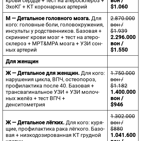
кро­ви серд­це + тест на ате­ро­скле­роз +
вон /
Эхо­КГ + КТ коро­нар­ных артерий
$1.060
М — Деталь­ное голов­но­го моз­га.
Для
2.870.000
кого: голов­ные боли, голо­во­кру­же­ния,
вон /
инсуль­ты у род­ствен­ни­ков. Базо­вая +
$1.939
скри­нинг кро­ви мозг + тест на ате­ро­
2.296.000
скле­роз + МРТ&МРА моз­га + УЗИ сон­
вон /
ных артерий
$1.550
Для жен­щин
Ж — Деталь­ное для жен­щин.
Для кого:
1.750.000
нару­ше­ния цик­ла, ВПЧ, остео­по­роз,
вон /
про­фи­лак­ти­ка после 40. Базо­вая +
$1.182
транс­ва­ги­наль­ное УЗИ + УЗИ молоч­
1.400.000
ных желёз + тест ВПЧ +
вон /
денситометрия
$946
1.302.000
Ж — Деталь­ное лёг­ких.
Для кого: куря­
вон /
щие, про­фи­лак­ти­ка рака лёг­ко­го. Базо­
$880
вая + низ­ко­до­зи­ро­ван­ная КТ груд­ной
1.041.600