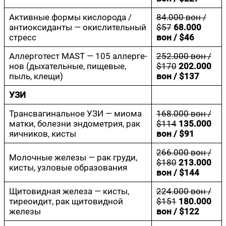
Актив­ные фор­мы кис­ло­ро­да /
84.000 вон /
анти­ок­си­дан­ты — окис­ли­тель­ный
$57
68.000
стресс
вон / $46
Аллер­го­тест MAST — 105 аллер­ге­
252.000 вон /
нов (дыха­тель­ные, пище­вые,
$170
202.000
пыль, клещи)
вон / $137
УЗИ
Транс­ва­ги­наль­ное УЗИ — мио­ма
168.000 вон /
мат­ки, болез­ни эндо­мет­рия, рак
$114
135.000
яич­ни­ков, кисты
вон / $91
266.000 вон /
Молоч­ные желе­зы — рак гру­ди,
$180
213.000
кисты, узло­вые образования
вон / $144
Щито­вид­ная желе­за — кисты,
224.000 вон /
тирео­и­дит, рак щито­вид­ной
$151
180.000
железы
вон / $122