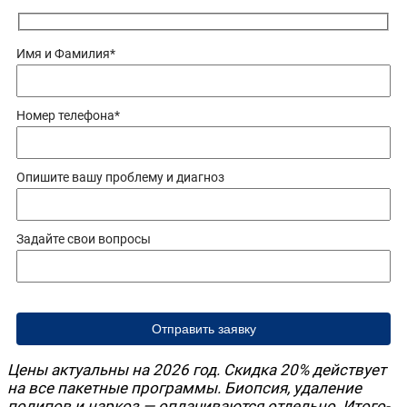
Имя и Фамилия*
Номер теле­фо­на*
Опи­ши­те вашу про­бле­му и диагноз
Задай­те свои вопросы
Цены акту­аль­ны на 2026 год. Скид­ка 20% дей­ству­ет
на все пакет­ные про­грам­мы. Биоп­сия, уда­ле­ние
поли­пов и нар­коз — опла­чи­ва­ют­ся отдель­но. Ито­го­