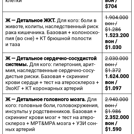
клетки
вон /
$704
1.904.000
Ж — Деталь­ное ЖКТ.
Для кого: боли в
вон /
живо­те, коли­ты, наслед­ствен­ный риск
$1.286
рака кишеч­ни­ка. Базо­вая + коло­но­ско­
1.523.200
пия (во сне) + КТ брюш­ной поло­сти
вон /
и таза
$1.030
Ж — Деталь­ное сер­деч­но-сосу­ди­стой
2.030.000
систе­мы.
Для кого: гипер­то­ния, арит­
вон /
мия, наслед­ствен­ные сер­деч­но-сосу­
$1.372
ди­стые рис­ки. Базо­вая + скри­нинг
1.624.000
кро­ви серд­це + тест на ате­ро­скле­роз +
вон /
Эхо­КГ + КТ коро­нар­ных артерий
$1.097
Ж — Деталь­ное голов­но­го моз­га.
Для
2.940.000
кого: голов­ные боли, голо­во­кру­же­ния,
вон /
инсуль­ты у род­ствен­ни­ков. Базо­вая +
$1.986
скри­нинг кро­ви мозг + тест на ате­ро­
2.352.000
скле­роз + МРТ&МРА моз­га + УЗИ сон­
вон /
ных артерий
$1.590