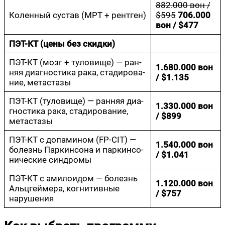
882.000 вон /
Колен­ный сустав (МРТ + рентген)
$595
706.000
вон / $477
ПЭТ-КТ (цены без скидки)
ПЭТ-КТ (мозг + туло­ви­ще) — ран­
1.680.000 вон
няя диа­гно­сти­ка рака, ста­ди­ро­ва­
/ $1.135
ние, метастазы
ПЭТ-КТ (туло­ви­ще) — ран­няя диа­
1.330.000 вон
гно­сти­ка рака, ста­ди­ро­ва­ние,
/ $899
метастазы
ПЭТ-КТ с допа­ми­ном (FP-CIT) —
1.540.000 вон
болезнь Пар­кин­со­на и пар­кин­со­
/ $1.041
ни­че­ские синдромы
ПЭТ-КТ с ами­ло­и­дом — болезнь
1.120.000 вон
Альц­гей­ме­ра, когни­тив­ные
/ $757
нарушения