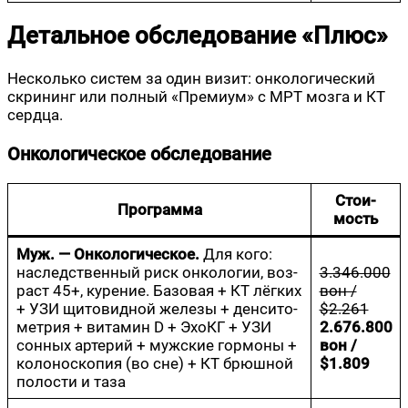
Детальное обследование «Плюс»
Несколь­ко систем за один визит: онко­ло­ги­че­ский
скри­нинг или пол­ный «Пре­ми­ум» с МРТ моз­га и КТ
сердца.
Онкологическое обследование
Сто­и­
Про­грам­ма
мость
Муж. — Онко­ло­ги­че­ское.
Для кого:
наслед­ствен­ный риск онко­ло­гии, воз­
3.346.000
раст 45+, куре­ние. Базо­вая + КТ лёг­ких
вон /
+ УЗИ щито­вид­ной желе­зы + ден­си­то­
$2.261
мет­рия + вита­мин D + Эхо­КГ + УЗИ
2.676.800
сон­ных арте­рий + муж­ские гор­мо­ны +
вон /
коло­но­ско­пия (во сне) + КТ брюш­ной
$1.809
поло­сти и таза