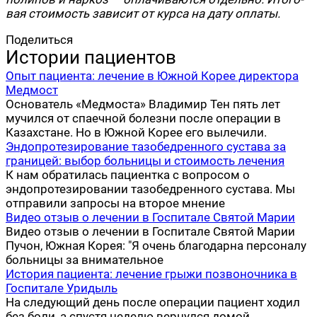
вая сто­и­мость зави­сит от кур­са на дату оплаты.
Поделиться
Истории пациентов
Опыт пациента: лечение в Южной Корее директора
Медмост
Основатель «Медмоста» Владимир Тен пять лет
мучился от спаечной болезни после операции в
Казахстане. Но в Южной Корее его вылечили.
Эндопротезирование тазобедренного сустава за
границей: выбор больницы и стоимость лечения
К нам обратилась пациентка с вопросом о
эндопротезировании тазобедренного сустава. Мы
отправили запросы на второе мнение
Видео отзыв о лечении в Госпитале Святой Марии
Видео отзыв о лечении в Госпитале Святой Марии
Пучон, Южная Корея: "Я очень благодарна персоналу
больницы за внимательное
История пациента: лечение грыжи позвоночника в
Госпитале Уридыль
На следующий день после операции пациент ходил
без боли, а спустя неделю вернулся домой