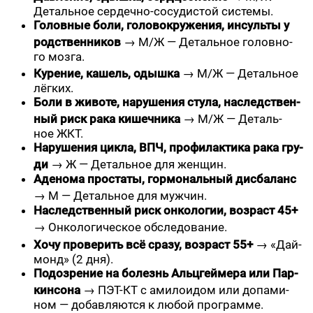
Деталь­ное сер­деч­но-сосу­ди­стой системы.
Голов­ные боли, голо­во­кру­же­ния, инсуль­ты у
род­ствен­ни­ков
→ М/Ж — Деталь­ное голов­но­
го мозга.
Куре­ние, кашель, одыш­ка
→ М/Ж — Деталь­ное
лёгких.
Боли в живо­те, нару­ше­ния сту­ла, наслед­ствен­
ный риск рака кишеч­ни­ка
→ М/Ж — Деталь­
ное ЖКТ.
Нару­ше­ния цик­ла, ВПЧ, про­фи­лак­ти­ка рака гру­
ди
→ Ж — Деталь­ное для женщин.
Аде­но­ма про­ста­ты, гор­мо­наль­ный дис­ба­ланс
→ М — Деталь­ное для мужчин.
Наслед­ствен­ный риск онко­ло­гии, воз­раст 45+
→ Онко­ло­ги­че­ское обследование.
Хочу про­ве­рить всё сра­зу, воз­раст 55+
→ «Дай­
монд» (2 дня).
Подо­зре­ние на болезнь Альц­гей­ме­ра или Пар­
кин­со­на
→ ПЭТ-КТ с ами­ло­и­дом или допа­ми­
ном — добав­ля­ют­ся к любой программе.