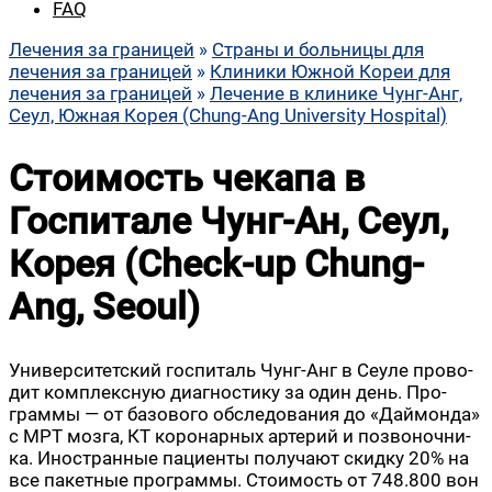
FAQ
Лечения за границей
»
Страны и больницы для
лечения за границей
»
Клиники Южной Кореи для
лечения за границей
»
Лечение в клинике Чунг-Анг,
Сеул, Южная Корея (Chung-Ang University Hospital)
Стоимость чекапа в
Госпитале Чунг-Ан, Сеул,
Корея (Check-up Chung-
Аng, Seoul)
Уни­вер­си­тет­ский гос­пи­таль Чунг-Анг в Сеуле про­во­
дит ком­плекс­ную диа­гно­сти­ку за один день. Про­
грам­мы — от базо­во­го обсле­до­ва­ния до «Дай­мон­да»
с МРТ моз­га, КТ коро­нар­ных арте­рий и позво­ноч­ни­
ка. Ино­стран­ные паци­ен­ты полу­ча­ют скид­ку 20% на
все пакет­ные про­грам­мы. Сто­и­мость от 748.800 вон