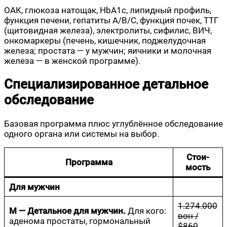
ОАК, глю­ко­за нато­щак, HbA1c, липид­ный про­филь,
функ­ция пече­ни, гепа­ти­ты А/В/С, функ­ция почек, ТТГ
(щито­вид­ная желе­за), элек­тро­ли­ты, сифи­лис, ВИЧ,
онко­мар­ке­ры (печень, кишеч­ник, под­же­лу­доч­ная
желе­за; про­ста­та — у муж­чин; яич­ни­ки и молоч­ная
желе­за — в жен­ской программе).
Специализированное детальное
обследование
Базо­вая про­грам­ма плюс углуб­лён­ное обсле­до­ва­ние
одно­го орга­на или систе­мы на выбор.
Сто­и­
Про­грам­ма
мость
Для муж­чин
1.274.000
М — Деталь­ное для муж­чин.
Для кого:
вон /
аде­но­ма про­ста­ты, гор­мо­наль­ный
$860