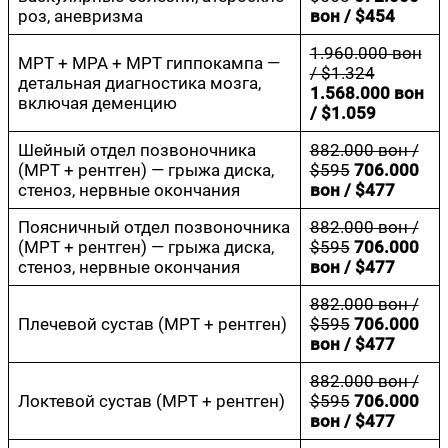
роз, аневризма
вон / $454
1.960.000 вон
МРТ + МРА + МРТ гип­по­кам­па —
/ $1.324
деталь­ная диа­гно­сти­ка моз­га,
1.568.000 вон
вклю­чая деменцию
/ $1.059
Шей­ный отдел позво­ноч­ни­ка
882.000 вон /
(МРТ + рент­ген) — гры­жа дис­ка,
$595
706.000
сте­ноз, нерв­ные окончания
вон / $477
Пояс­нич­ный отдел позво­ноч­ни­ка
882.000 вон /
(МРТ + рент­ген) — гры­жа дис­ка,
$595
706.000
сте­ноз, нерв­ные окончания
вон / $477
882.000 вон /
Пле­че­вой сустав (МРТ + рентген)
$595
706.000
вон / $477
882.000 вон /
Лок­те­вой сустав (МРТ + рентген)
$595
706.000
вон / $477