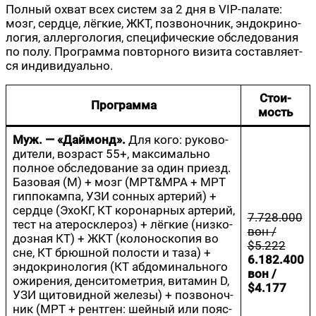
Пол­ный охват всех систем за 2 дня в VIP-пала­те:
мозг, серд­це, лёг­кие, ЖКТ, позво­ноч­ник, эндо­кри­но­
ло­гия, аллер­го­ло­гия, спе­ци­фи­че­ские обсле­до­ва­ния
по полу. Про­грам­ма повтор­но­го визи­та состав­ля­ет­
ся индивидуально.
Сто­и­
Про­грам­ма
мость
Муж. — «Дай­монд».
Для кого: руко­во­
ди­те­ли, воз­раст 55+, мак­си­маль­но
пол­ное обсле­до­ва­ние за один при­езд.
Базо­вая (М) + мозг (МРТ&МРА + МРТ
гип­по­кам­па, УЗИ сон­ных арте­рий) +
серд­це (Эхо­КГ, КТ коро­нар­ных арте­рий,
7.728.000
тест на ате­ро­скле­роз) + лёг­кие (низ­ко­
вон /
доз­ная КТ) + ЖКТ (коло­но­ско­пия во
$5.222
сне, КТ брюш­ной поло­сти и таза) +
6.182.400
эндо­кри­но­ло­гия (КТ абдо­ми­наль­но­го
вон /
ожи­ре­ния, ден­си­то­мет­рия, вита­мин D,
$4.177
УЗИ щито­вид­ной желе­зы) + позво­ноч­
ник (МРТ + рент­ген: шей­ный или пояс­