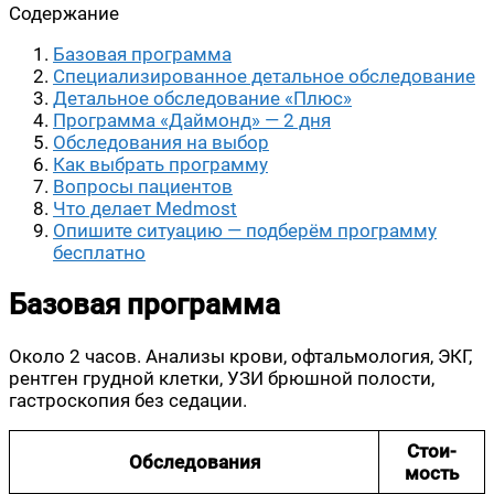
Содер­жа­ние
Базо­вая программа
Спе­ци­а­ли­зи­ро­ван­ное деталь­ное обследование
Деталь­ное обсле­до­ва­ние «Плюс»
Про­грам­ма «Дай­монд» — 2 дня
Обсле­до­ва­ния на выбор
Как выбрать программу
Вопро­сы пациентов
Что дела­ет Medmost
Опи­ши­те ситу­а­цию — под­бе­рём про­грам­му
бесплатно
Базовая программа
Око­ло 2 часов. Ана­ли­зы кро­ви, офталь­мо­ло­гия, ЭКГ,
рент­ген груд­ной клет­ки, УЗИ брюш­ной поло­сти,
гастро­ско­пия без седации.
Сто­и­
Обсле­до­ва­ния
мость