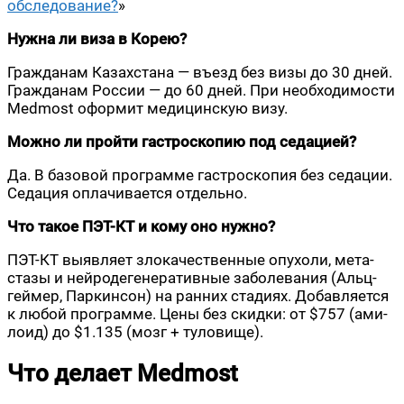
обсле­до­ва­ние?
»
Нуж­на ли виза в Корею?
Граж­да­нам Казах­ста­на — въезд без визы до 30 дней.
Граж­да­нам Рос­сии — до 60 дней. При необ­хо­ди­мо­сти
Medmost офор­мит меди­цин­скую визу.
Мож­но ли прой­ти гастро­ско­пию под седа­ци­ей?
Да. В базо­вой про­грам­ме гастро­ско­пия без седа­ции.
Седа­ция опла­чи­ва­ет­ся отдельно.
Что такое ПЭТ-КТ и кому оно нуж­но?
ПЭТ-КТ выяв­ля­ет зло­ка­че­ствен­ные опу­хо­ли, мета­
ста­зы и ней­ро­де­ге­не­ра­тив­ные забо­ле­ва­ния (Альц­
гей­мер, Пар­кин­сон) на ран­них ста­ди­ях. Добав­ля­ет­ся
к любой про­грам­ме. Цены без скид­ки: от $757 (ами­
ло­ид) до $1.135 (мозг + туловище).
Что делает Medmost