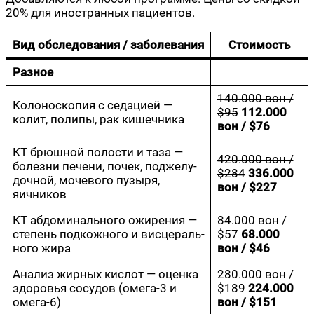
20% для ино­стран­ных пациентов.
Вид обсле­до­ва­ния / забо­ле­ва­ния
Сто­и­мость
Раз­ное
140.000 вон /
Коло­но­ско­пия с седа­ци­ей —
$95
112.000
колит, поли­пы, рак кишечника
вон / $76
КТ брюш­ной поло­сти и таза —
420.000 вон /
болез­ни пече­ни, почек, под­же­лу­
$284
336.000
доч­ной, моче­во­го пузы­ря,
вон / $227
яичников
КТ абдо­ми­наль­но­го ожи­ре­ния —
84.000 вон /
сте­пень под­кож­но­го и вис­це­раль­
$57
68.000
но­го жира
вон / $46
Ана­лиз жир­ных кис­лот — оцен­ка
280.000 вон /
здо­ро­вья сосу­дов (омега‑3 и
$189
224.000
омега‑6)
вон / $151