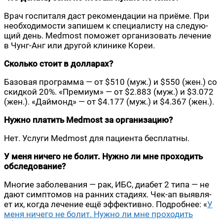
Врач гос­пи­та­ля даст реко­мен­да­ции на при­ё­ме. При
необ­хо­ди­мо­сти запи­шем к спе­ци­а­ли­сту на сле­ду­ю­
щий день. Medmost помо­жет орга­ни­зо­вать лече­ние
в Чунг-Анг или дру­гой кли­ни­ке Кореи.
Сколь­ко сто­ит в дол­ла­рах?
Базо­вая про­грам­ма — от $510 (муж.) и $550 (жен.) со
скид­кой 20%. «Пре­ми­ум» — от $2.883 (муж.) и $3.072
(жен.). «Дай­монд» — от $4.177 (муж.) и $4.367 (жен.).
Нуж­но пла­тить Medmost за орга­ни­за­цию?
Нет. Услу­ги Medmost для паци­ен­та бесплатны.
У меня ниче­го не болит. Нуж­но ли мне про­хо­дить
обсле­до­ва­ние?
Мно­гие забо­ле­ва­ния — рак, ИБС, диа­бет 2 типа — не
дают симп­то­мов на ран­них ста­ди­ях. Чек-ап выяв­ля­
ет их, когда лече­ние ещё эффек­тив­но. Подроб­нее: «
У
меня ниче­го не болит. Нуж­но ли мне про­хо­дить