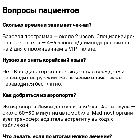
Вопросы пациентов
Сколь­ко вре­ме­ни зани­ма­ет чек-ап?
Базо­вая про­грам­ма — око­ло 2 часов. Спе­ци­а­ли­зи­ро­
ван­ные паке­ты — 4–5 часов. «Дай­монд» рас­счи­тан
на 2 дня с про­жи­ва­ни­ем в VIP-палате.
Нуж­но ли знать корей­ский язык?
Нет. Коор­ди­на­тор сопро­вож­да­ет вас весь день и
пере­во­дит на рус­ский. Заклю­че­ние вра­ча так­же
пере­во­дит­ся бесплатно.
Как добрать­ся из аэро­пор­та?
Из аэро­пор­та Инчон до гос­пи­та­ля Чунг-Анг в Сеуле —
око­ло 60–80 минут на авто­мо­би­ле. Medmost орга­ни­
зу­ет транс­фер: води­тель встре­тит у выхо­да с
табличкой.
Что делать, если по ито­гам нуж­но лече­ние?