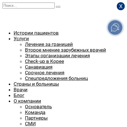
Перейти
Search
Х
Х
Х
к
for:
содержанию
Истории пациентов
Услуги
Лечение за границей
Второе мнение зарубежных врачей
Этапы организации лечения
Check-up в Корее
Санавиация
Срочное лечения
Спецпредложения больниц
Страны и больницы
Врачи
Блог
О компании
Основатель
Команда
Партнеры
СМИ