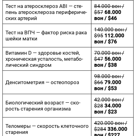
Тест на ате­ро­скле­роз ABI — сте­
84.000 вон /
пень ате­ро­скле­ро­за пери­фе­ри­че­
$57
68.000
ских артерий
вон / $46
140.000 вон /
Тест на ВПЧ — фак­тор рис­ка рака
$95
112.000
шей­ки матки
вон / $76
Вита­мин D — здо­ро­вье костей,
70.000 вон /
хро­ни­че­ская уста­лость, мета­бо­
$47
56.000
ли­че­ский синдром
вон / $38
98.000 вон /
Ден­си­то­мет­рия — остеопороз
$66
79.000
вон / $53
42.000 вон /
Био­ло­ги­че­ский воз­раст — ско­
$28
34.000
рость ста­ре­ния организма
вон / $23
420.000 вон /
Тело­ме­ры — ско­рость кле­точ­но­го
$284
336.000
старения
вон / $227