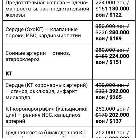
Пред­ста­тель­ная желе­за — аде­но­
224.000 вон /
ма про­ста­ты, рак пред­ста­тель­ной
$151
180.000
железы
вон / $122
350.000 вон /
Серд­це (Эхо­КГ) — кла­пан­ные
$236
280.000
поро­ки, ИБС, кардиомиопатии
вон / $189
280.000 вон /
Сон­ные арте­рии — сте­ноз,
$189
224.000
атеросклероз
вон / $151
КТ
Серд­це (КТ коро­нар­ных арте­рий)
490.000 вон /
— сте­ноз, окклю­зия, инфаркт
$331
392.000
миокарда
вон / $265
КТ-коро­на­ро­гра­фия (каль­ци­фи­ка­
252.000 вон /
ция) — ран­няя ИБС, каль­ци­ноз
$170
202.000
артерий
вон / $137
Груд­ная клет­ка (низ­ко­доз­ная КТ
252.000 вон /