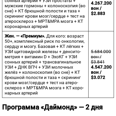
сон­ных арте­рий + УЗИ про­ста­ты +
4.267.200
муж­ские гор­мо­ны + коло­но­ско­пия (во
вон /
сне) + КТ брюш­ной поло­сти и таза +
$2.883
скри­нинг кро­ви мозг/сердце + тест на
ате­ро­скле­роз + МРТ&МРА моз­га + КТ
коро­нар­ных артерий
Жен. — «Пре­ми­ум».
Для кого: воз­раст
50+, ком­плекс­ный риск по онко­ло­гии,
серд­цу и моз­гу. Базо­вая + КТ лёг­ких +
УЗИ щито­вид­ной желе­зы + ден­си­то­
5.684.000
мет­рия + вита­мин D + Эхо­КГ + УЗИ
вон /
сон­ных арте­рий + транс­ва­ги­наль­ное
$3.841
УЗИ + ДНК ВПЧ + УЗИ молоч­ных
4.547.200
желёз + коло­но­ско­пия (во сне) + КТ
вон /
брюш­ной поло­сти и таза + скри­нинг
$3.072
кро­ви мозг/сердце + тест на ате­ро­
скле­роз + МРТ&МРА моз­га + КТ коро­
нар­ных артерий
Программа «Даймонд» — 2 дня