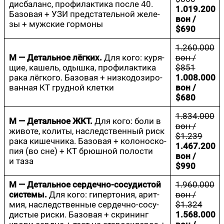
дис­ба­ланс, про­фи­лак­ти­ка после 40.
1.019.200
Базо­вая + УЗИ пред­ста­тель­ной желе­
вон /
зы + муж­ские гормоны
$690
1.260.000
М — Деталь­ное лёг­ких.
Для кого: куря­
вон /
щие, кашель, одыш­ка, про­фи­лак­ти­ка
$851
рака лёг­ко­го. Базо­вая + низ­ко­до­зи­ро­
1.008.000
ван­ная КТ груд­ной клетки
вон /
$680
1.834.000
М — Деталь­ное ЖКТ.
Для кого: боли в
вон /
живо­те, коли­ты, наслед­ствен­ный риск
$1.239
рака кишеч­ни­ка. Базо­вая + коло­но­ско­
1.467.200
пия (во сне) + КТ брюш­ной поло­сти
вон /
и таза
$990
М — Деталь­ное сер­деч­но-сосу­ди­стой
1.960.000
систе­мы.
Для кого: гипер­то­ния, арит­
вон /
мия, наслед­ствен­ные сер­деч­но-сосу­
$1.324
ди­стые рис­ки. Базо­вая + скри­нинг
1.568.000