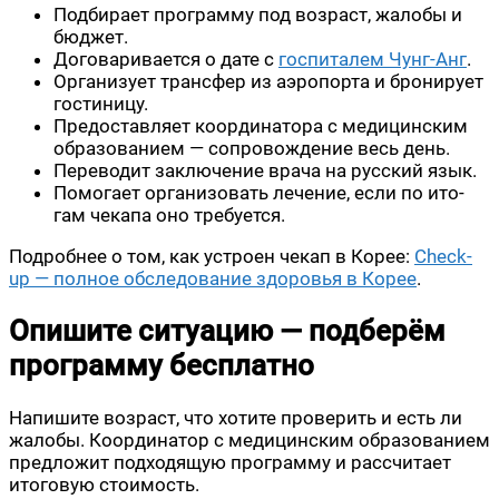
Под­би­ра­ет про­грам­му под воз­раст, жало­бы и
бюджет.
Дого­ва­ри­ва­ет­ся о дате с
гос­пи­та­лем Чунг-Анг
.
Орга­ни­зу­ет транс­фер из аэро­пор­та и бро­ни­ру­ет
гостиницу.
Предо­став­ля­ет коор­ди­на­то­ра с меди­цин­ским
обра­зо­ва­ни­ем — сопро­вож­де­ние весь день.
Пере­во­дит заклю­че­ние вра­ча на рус­ский язык.
Помо­га­ет орга­ни­зо­вать лече­ние, если по ито­
гам чека­па оно требуется.
Подроб­нее о том, как устро­ен чекап в Корее:
Check-
up — пол­ное обсле­до­ва­ние здо­ро­вья в Корее
.
Опишите ситуацию — подберём
программу бесплатно
Напи­ши­те воз­раст, что хоти­те про­ве­рить и есть ли
жало­бы. Коор­ди­на­тор с меди­цин­ским обра­зо­ва­ни­ем
пред­ло­жит под­хо­дя­щую про­грам­му и рас­счи­та­ет
ито­го­вую стоимость.