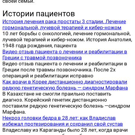
своей семьи.
Истории пациентов
История лечения рака простаты 3 стадии. Лечение
гормональной, лучевой терапией и кибер-ножом
10 лет борьбы с онкологией, лечение гормональной,
лучевой терапией и кибер-ножом. История Анатолия,
1948 года рождения, пациента
Видео отзыв пациента о лечении и реабилитации в
Греции с травмой позвоночника
Видео отзыв пациента о лечении и реабилитации в
Греции после травмы позвоночника. После 2х
операиций и реабилитации исправно
Как врачи в Корее дистанционно диагностировали
редкую генетическую болезнь — синдром Марфана
В Казахстане не смогли праильно поставить
диагноз. Корейский генетик дистанционно
поставили редкую генетическую болезнь —синдром
Марфана.
Некроз головки бедра в 28 лет: как Владислав
избежал протезирования и сохранил свой сустав
Вла­ди­сла­ву из Кара­ган­ды было 28 лет, когда вра­чи