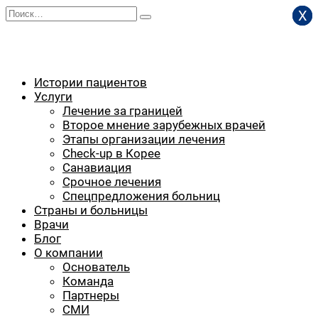
Перейти
Search
Х
Х
Х
к
for:
содержанию
Истории пациентов
Услуги
Лечение за границей
Второе мнение зарубежных врачей
Этапы организации лечения
Check-up в Корее
Санавиация
Срочное лечения
Спецпредложения больниц
Страны и больницы
Врачи
Блог
О компании
Основатель
Команда
Партнеры
СМИ