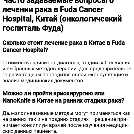
Часто задаваемые вопросы о
лечении рака в Fuda Cancer
Hospital, Китай (онкологичсекий
госпиталь Фуда)
Сколько стоит лечение рака в Китае в Fuda
Cancer Hospital?
Сто­и­мость зави­сит от диа­гно­за, ста­дии забо­ле­ва­ния
и выбран­ных мето­дов тера­пии. Для пред­ва­ри­тель­но­
го рас­чё­та цены про­во­дит­ся онлайн-кон­суль­та­ция и
ана­лиз меди­цин­ских документов.
Можно ли пройти криохирургию или
NanoKnife в Китае на ранних стадиях рака?
Да, мало­ин­ва­зив­ные мето­ды могут при­ме­нять­ся как
на ран­них, так и на позд­них ста­ди­ях — реше­ние при­
ни­ма­ет кон­си­ли­ум вра­чей после изу­че­ния меди­цин­
ских дан­ных пациента.