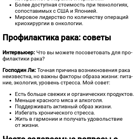
Более доступ­ная сто­и­мость при тех­но­ло­ги­ях,
сопо­ста­ви­мых с США и Японией.
Миро­вое лидер­ство по коли­че­ству опе­ра­ций
крио­хи­рур­гии в онкологии.
Профилактика рака: советы
Интер­вью­ер:
Что вы може­те посо­ве­то­вать для про­
фи­лак­ти­ки рака?
Гос­по­дин Ли:
Точ­ная при­чи­на воз­ник­но­ве­ния рака
неиз­вест­на, но важ­ны фак­то­ры обра­за жиз­ни: пита­
ние, эко­ло­гия, уро­вень стрес­са. Мой совет:
Есть боль­ше све­жих и орга­ни­че­ских продуктов.
Мень­ше крас­но­го мяса и алкоголя.
Под­дер­жи­вать актив­ный образ жизни.
Избе­гать хро­ни­че­ско­го стресса.
Жить в гар­мо­нии и полу­чать удо­воль­ствие
от жизни.