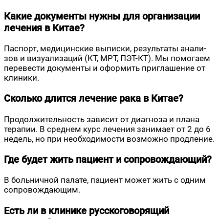
Какие документы нужны для организации
лечения в Китае?
Пас­порт, меди­цин­ские выпис­ки, резуль­та­ты ана­ли­
зов и визу­а­ли­за­ций (КТ, МРТ, ПЭТ-КТ). Мы помо­га­ем
пере­ве­сти доку­мен­ты и офор­мить при­гла­ше­ние от
клиники.
Сколько длится лечение рака в Китае?
Про­дол­жи­тель­ность зави­сит от диа­гно­за и пла­на
тера­пии. В сред­нем курс лече­ния зани­ма­ет от 2 до 6
недель, но при необ­хо­ди­мо­сти воз­мож­но продление.
Где будет жить пациент и сопровождающий?
В боль­нич­ной пала­те, паци­ент может жить с одним
сопровождающим.
Есть ли в клинике русскоговорящий