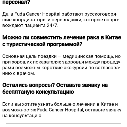
персонал?
Да, в Fuda Cancer Hospital рабо­та­ют рус­ско­го­во­ря­
щие коор­ди­на­то­ры и пере­вод­чи­ки, кото­рые сопро­
вож­да­ют паци­ен­та 24/7.
Можно ли совместить лечение рака в Китае
с туристической программой?
Основ­ная цель поезд­ки — меди­цин­ская помощь, но
при хоро­ших пока­за­те­лях здо­ро­вья меж­ду про­це­ду­
ра­ми воз­мож­ны корот­кие экс­кур­сии по согла­со­ва­
нию с врачом.
Остались вопросы? Оставьте заявку на
бесплтаную консультацию
Если вы хоти­те узнать боль­ше о лече­нии в Китае и
воз­мож­но­стях Fuda Cancer Hospital, оставь­те заяв­ку
на консультацию: