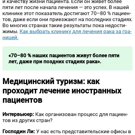
и каче­ству жиз­ни паци­ен­та. Если он живёт более
пяти лет после нача­ла лече­ния — это успех. В нашей
кли­ни­ке этот пока­за­тель дости­га­ют 70–80 % паци­ен­
тов, даже если они при­ез­жа­ют на послед­них ста­ди­ях.
Во мно­гих стра­нах такие резуль­та­ты пока недо­сти­
жи­мы.
Как выбрать кли­ни­ку для лече­ния рака за гра­
ни­цей.
«70–80 % наших паци­ен­тов живут более пяти
лет, даже при позд­них ста­ди­ях рака».
Медицинский туризм: как
проходит лечение иностранных
пациентов
Интер­вью­ер:
Как орга­ни­зо­ван про­цесс для паци­ен­
тов из дру­гих стран?
Гос­по­дин Ли:
У нас есть пред­ста­ви­тель­ские офи­сы в