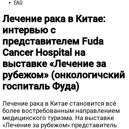
FAQ
Лечение рака в Китае:
интервью с
представителем Fuda
Cancer Hospital на
выставке «Лечение за
рубежом» (онкологичский
госпиталь Фуда)
Лече­ние рака в Китае ста­но­вит­ся всё
более вос­тре­бо­ван­ным направ­ле­ни­ем
меди­цин­ско­го туриз­ма. На выстав­ке
«Лече­ние за рубе­жом» пред­ста­ви­тель