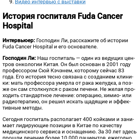
Видео интер­вью с выставки
История госпиталя Fuda Cancer
Hospital
Интер­вью­ер:
Гос­по­дин Ли, рас­ска­жи­те об исто­рии
Fuda Cancer Hospital и его основателе.
Гос­по­дин Ли:
Наш гос­пи­таль — один из веду­щих цен­
тров онко­ло­гии Китая. Он был осно­ван в 2001 году
про­фес­со­ром Сюй Кэч­энем, кото­ро­му сей­час 83
года. Его исто­рия тес­но свя­за­на с созда­ни­ем кли­ни­
ки: мать про­фес­со­ра умер­ла от рака желуд­ка, а поз­
же он сам столк­нул­ся с раком пече­ни. Не желая про­
хо­дить стан­дарт­ное лече­ние: опе­ра­цию, химио- или
радио­те­ра­пию, он решил искать щадя­щие и эффек­
тив­ные методы.
Сего­дня гос­пи­таль рас­по­ла­га­ет 400 кой­ка­ми и зани­
ма­ет лиди­ру­ю­щие пози­ции в Китае по каче­ству
меди­цин­ско­го сер­ви­са и осна­ще­нию. За 30 лет здесь
про­шли лече­ние более 10 000 паци­ен­тов, еже­год­но