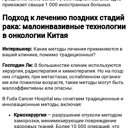
при­ез­жа­ет свы­ше 1 000 ино­стран­ных больных.
Подход к лечению поздних стадий
рака: малоинвазивные технологии
в онкологии Китая
Интер­вью­ер:
Какие мето­ды лече­ния при­ме­ня­ют­ся в
вашей кли­ни­ке, поми­мо традиционных?
Гос­по­дин Ли:
В боль­шин­стве кли­ник исполь­зу­ют­ся
хирур­гия, радио­те­ра­пия и химио­те­ра­пия. Но на позд­
них ста­ди­ях, при мета­ста­зах, ослаб­лен­ном орга­низ­
ме или пожи­лом воз­расте, такие мето­ды могут быть
мало­эф­фек­тив­ны или опасны.
В Fuda Cancer Hospital мы соче­та­ем тра­ди­ци­он­ные и
инно­ва­ци­он­ные мето­ды, включая:
Крио­хи­рур­гия
— раз­ру­ше­ние опу­хо­ли мето­дом
замо­роз­ки, мини­ми­зи­ру­ю­щее повре­жде­ние
здо­ро­вых тка­ней. Более 10 000 опе­ра­ций, что