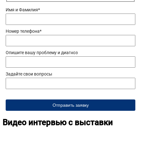
Имя и Фамилия*
Номер теле­фо­на*
Опи­ши­те вашу про­бле­му и диагноз
Задай­те свои вопросы
Видео интервью с выставки