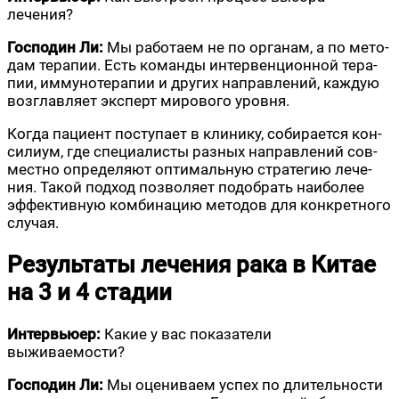
лечения?
Гос­по­дин Ли:
Мы рабо­та­ем не по орга­нам, а по мето­
дам тера­пии. Есть коман­ды интер­вен­ци­он­ной тера­
пии, имму­но­те­ра­пии и дру­гих направ­ле­ний, каж­дую
воз­глав­ля­ет экс­перт миро­во­го уровня.
Когда паци­ент посту­па­ет в кли­ни­ку, соби­ра­ет­ся кон­
си­ли­ум, где спе­ци­а­ли­сты раз­ных направ­ле­ний сов­
мест­но опре­де­ля­ют опти­маль­ную стра­те­гию лече­
ния. Такой под­ход поз­во­ля­ет подо­брать наи­бо­лее
эффек­тив­ную ком­би­на­цию мето­дов для кон­крет­но­го
случая.
Результаты лечения рака в Китае
на 3 и 4 стадии
Интер­вью­ер:
Какие у вас пока­за­те­ли
выживаемости?
Гос­по­дин Ли:
Мы оце­ни­ва­ем успех по дли­тель­но­сти