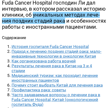
Fuda Cancer Hospital гос­по­дин Ли дал
интер­вью, в кото­ром рас­ска­зал исто­рию
кли­ни­ки, об
уни­каль­ных мето­дах лече­
ния позд­них ста­дий рака
и осо­бен­но­стях
рабо­ты с ино­стран­ны­ми пациентами.
Содер­жа­ние
Исто­рия гос­пи­та­ля Fuda Cancer Hospital
Под­ход к лече­нию позд­них ста­дий рака: мало­
ин­ва­зив­ные тех­но­ло­гии в онко­ло­гии Китая
Как орга­ни­зо­ва­на рабо­та врачей
Резуль­та­ты лече­ния рака в Китае на 3 и 4
стадии
Меди­цин­ский туризм: как про­хо­дит лече­ние
ино­стран­ных пациентов
Поче­му сто­ит выбрать Китай для лече­ния рака
Про­фи­лак­ти­ка рака: советы
Часто зада­ва­е­мые вопро­сы о лече­нии рака в
Fuda Cancer Hospital, Китай (онко­ло­гич­се­кий
гос­пи­таль Фуда)