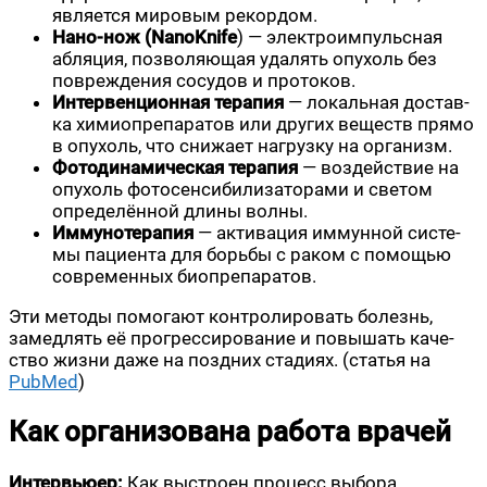
явля­ет­ся миро­вым рекордом.
Нано-нож (NanoKnife
) — элек­тро­им­пульс­ная
абля­ция, поз­во­ля­ю­щая уда­лять опу­холь без
повре­жде­ния сосу­дов и протоков.
Интер­вен­ци­он­ная тера­пия
— локаль­ная достав­
ка химио­пре­па­ра­тов или дру­гих веществ пря­мо
в опу­холь, что сни­жа­ет нагруз­ку на организм.
Фото­ди­на­ми­че­ская тера­пия
— воз­дей­ствие на
опу­холь фото­сен­си­би­ли­за­то­ра­ми и све­том
опре­де­лён­ной дли­ны волны.
Имму­но­те­ра­пия
— акти­ва­ция иммун­ной систе­
мы паци­ен­та для борь­бы с раком с помо­щью
совре­мен­ных биопрепаратов.
Эти мето­ды помо­га­ют кон­тро­ли­ро­вать болезнь,
замед­лять её про­грес­си­ро­ва­ние и повы­шать каче­
ство жиз­ни даже на позд­них ста­ди­ях. (ста­тья на
PubMed
)
Как организована работа врачей
Интер­вью­ер:
Как выстро­ен про­цесс выбо­ра