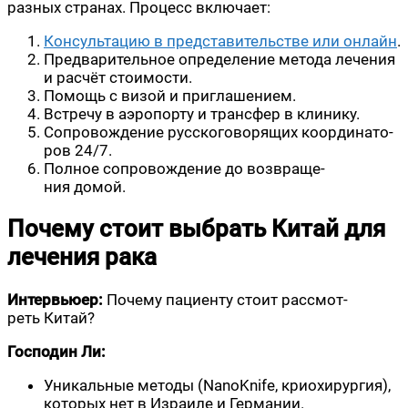
раз­ных стра­нах. Про­цесс включает:
Кон­суль­та­цию в пред­ста­ви­тель­стве или онлайн
.
Пред­ва­ри­тель­ное опре­де­ле­ние мето­да лече­ния
и рас­чёт стоимости.
Помощь с визой и приглашением.
Встре­чу в аэро­пор­ту и транс­фер в клинику.
Сопро­вож­де­ние рус­ско­го­во­ря­щих коор­ди­на­то­
ров 24/7.
Пол­ное сопро­вож­де­ние до воз­вра­ще­
ния домой.
Почему стоит выбрать Китай для
лечения рака
Интер­вью­ер:
Поче­му паци­ен­ту сто­ит рас­смот­
реть Китай?
Гос­по­дин Ли:
Уни­каль­ные мето­ды (NanoKnife, крио­хи­рур­гия),
кото­рых нет в Изра­и­ле и Германии.