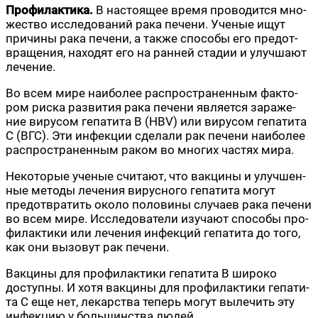
Про­фи­лак­ти­ка.
В насто­я­щее вре­мя про­во­дит­ся мно­
же­ство иссле­до­ва­ний рака пече­ни. Уче­ные ищут
при­чи­ны рака пече­ни, а так­же спо­со­бы его предот­
вра­ще­ния, нахо­дят его на ран­ней ста­дии и улуч­ша­ют
лечение.
Во всем мире наи­бо­лее рас­про­стра­нен­ным фак­то­
ром рис­ка раз­ви­тия рака пече­ни явля­ет­ся зара­же­
ние виру­сом гепа­ти­та В (HBV) или виру­сом гепа­ти­та
С (ВГС). Эти инфек­ции сде­ла­ли рак пече­ни наи­бо­лее
рас­про­стра­нен­ным раком во мно­гих частях мира.
Неко­то­рые уче­ные счи­та­ют, что вак­ци­ны и улуч­шен­
ные мето­ды лече­ния вирус­но­го гепа­ти­та могут
предот­вра­тить око­ло поло­ви­ны слу­ча­ев рака пече­ни
во всем мире. Иссле­до­ва­те­ли изу­ча­ют спо­со­бы про­
фи­лак­ти­ки или лече­ния инфек­ций гепа­ти­та до того,
как они вызо­вут рак печени.
Вак­ци­ны для про­фи­лак­ти­ки гепа­ти­та В широ­ко
доступ­ны. И хотя вак­ци­ны для про­фи­лак­ти­ки гепа­ти­
та С еще нет, лекар­ства теперь могут выле­чить эту
инфек­цию у боль­шин­ства людей.