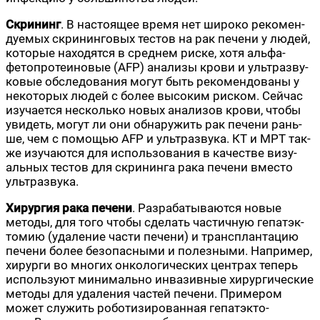
Скри­нинг
. В насто­я­щее вре­мя нет широ­ко реко­мен­
ду­е­мых скри­нин­го­вых тестов на рак пече­ни у людей,
кото­рые нахо­дят­ся в сред­нем рис­ке, хотя аль­фа-
фето­про­те­и­но­вые (AFP) ана­ли­зы кро­ви и уль­тра­зву­
ко­вые обсле­до­ва­ния могут быть реко­мен­до­ва­ны у
неко­то­рых людей с более высо­ким риском. Сей­час
изу­ча­ет­ся несколь­ко новых ана­ли­зов кро­ви, что­бы
уви­деть, могут ли они обна­ру­жить рак пече­ни рань­
ше, чем с помо­щью AFP и уль­тра­зву­ка. КТ и МРТ так­
же изу­ча­ют­ся для исполь­зо­ва­ния в каче­стве визу­
аль­ных тестов для скри­нин­га рака пече­ни вме­сто
ультразвука.
Хирур­гия рака пече­ни
. Раз­ра­ба­ты­ва­ют­ся новые
мето­ды, для того что­бы сде­лать частич­ную гепатэк­
то­мию (уда­ле­ние части пече­ни) и транс­план­та­цию
пече­ни более без­опас­ны­ми и полез­ны­ми. Напри­мер,
хирур­ги во мно­гих онко­ло­ги­че­ских цен­трах теперь
исполь­зу­ют мини­маль­но инва­зив­ные хирур­ги­че­ские
мето­ды для уда­ле­ния частей пече­ни. При­ме­ром
может слу­жить робо­ти­зи­ро­ван­ная гепатэк­то­