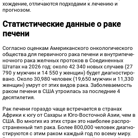
хож­де­ние, отли­ча­ют­ся под­хо­да­ми к лече­нию и
прогнозом.
Статистические данные о раке
печени
Соглас­но оцен­кам Аме­ри­кан­ско­го онко­ло­ги­че­ско­го
обще­ства для пер­вич­но­го рака пече­ни и внут­ри­пе­че­
ноч­но­го рака желч­ных про­то­ков в Соеди­нен­ных
Шта­тах на 2026 год: око­ло 42 340 новых слу­ча­ев (27
790 у муж­чин и 14 550 у жен­щин) будет диа­гно­сти­ро­
ва­но. Око­ло 30,980 чело­век (19,650 муж­чин и 11,330
жен­щин) умрут от этих видов рака. Забо­ле­ва­е­мость
раком пече­ни в США утро­и­лась за послед­ние 4
десятилетия.
Рак пече­ни гораз­до чаще встре­ча­ет­ся в стра­нах
Афри­ки к югу от Саха­ры и Юго-Восточ­ной Азии, чем в
США. Во мно­гих из этих стран это наи­бо­лее рас­про­
стра­нен­ный тип рака. Более 800,000 чело­век диа­гно­
сти­ру­ют­ся с этим раком каж­дый год по все­му миру.