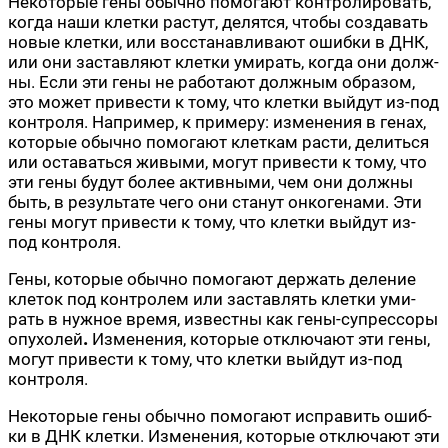
Неко­то­рые гены обыч­но помо­га­ют кон­тро­ли­ро­вать,
когда наши клет­ки рас­тут, делят­ся, что­бы созда­вать
новые клет­ки, или вос­ста­нав­ли­ва­ют ошиб­ки в ДНК,
или они застав­ля­ют клет­ки уми­рать, когда они долж­
ны. Если эти гены не рабо­та­ют долж­ным обра­зом,
это может при­ве­сти к тому, что клет­ки вый­дут из-под
кон­тро­ля. Напри­мер, к при­ме­ру: изме­не­ния в генах,
кото­рые обыч­но помо­га­ют клет­кам рас­ти, делить­ся
или оста­вать­ся живы­ми, могут при­ве­сти к тому, что
эти гены будут более актив­ны­ми, чем они долж­ны
быть, в резуль­та­те чего они ста­нут онко­ге­на­ми. Эти
гены могут при­ве­сти к тому, что клет­ки вый­дут из-
под контроля.
Гены, кото­рые обыч­но помо­га­ют дер­жать деле­ние
кле­ток под кон­тро­лем или застав­лять клет­ки уми­
рать в нуж­ное вре­мя, извест­ны как гены-супрес­со­ры
опу­хо­лей
.
Изме­не­ния, кото­рые отклю­ча­ют эти гены,
могут при­ве­сти к тому, что клет­ки вый­дут из-под
контроля.
Неко­то­рые гены обыч­но помо­га­ют испра­вить ошиб­
ки в ДНК клет­ки. Изме­не­ния, кото­рые отклю­ча­ют эти