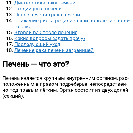
Диа­гно­сти­ка рака печени
Ста­дии рака печени
После лече­ния рака печени
Сни­же­ние рис­ка реци­ди­ва или появ­ле­ние ново­
го рака
Вто­рой рак после лечения
Какие вопро­сы задать врачу?
После­ду­ю­щий уход
Лече­ние рака пече­ни заграницей
Печень — что это?
Печень явля­ет­ся круп­ным внут­рен­ним орга­ном, рас­
по­ло­жен­ным в пра­вом под­ре­бе­рье, непо­сред­ствен­
но под пра­вым лёг­ким. Орган состо­ит из двух долей
(сек­ций).