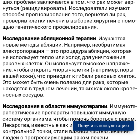
ших про­блем заклю­ча­ет­ся в том, что рак может вер­
нуть­ся (реци­ди­ви­ро­вать). Иссле­до­ва­те­ли изу­ча­ют
спо­со­бы про­гно­зи­ро­ва­ния того, вер­нет­ся ли рак,
про­ве­рив клет­ки пече­ни в выбор­ке хирур­гии с помо­
щью гене­ти­че­ско­го профилирования.
Иссле­до­ва­ние абля­ци­он­ной тера­пии
. Изу­ча­ют­ся
новые мето­ды абля­ции. Напри­мер, необ­ра­ти­мая
элек­тро­по­ра­ция — это про­це­ду­ра абля­ции, кото­рая
не исполь­зу­ет теп­ло или холод для уни­что­же­ния
рако­вых кле­ток. Он исполь­зу­ет высо­кое напря­же­
ние, что­бы открыть «поры» клет­ки (напри­мер, поры
вашей кожи), что при­во­дит к гибе­ли рако­вых кле­ток.
Это может быть очень полез­но для рака, кото­рые
нахо­дят­ся в труд­ном лече­нии, таких как око­ло кро­ве­
нос­ных сосудов.
Иссле­до­ва­ния в обла­сти имму­но­те­ра­пии
. Имму­но­те­
ра­пев­ти­че­ские пре­па­ра­ты повы­ша­ют иммун­ную
систе­му орга­низ­ма, что­бы помочь бороть­ся с раком.
Лекар­ства, извест­ные как инги­би­то­ры иммун­ной
Получить консультацию
кон­троль­ной точ­ки, ста­ли важ­ной частью лече­ния
людей с про­грес­си­ру­ю­щим раком печени.