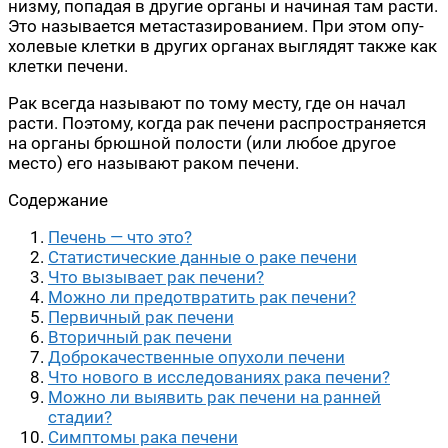
низ­му, попа­дая в дру­гие орга­ны и начи­ная там рас­ти.
Это назы­ва­ет­ся мета­ста­зи­ро­ва­ни­ем. При этом опу­
хо­ле­вые клет­ки в дру­гих орга­нах выгля­дят так­же как
клет­ки печени.
Рак все­гда назы­ва­ют по тому месту, где он начал
рас­ти. Поэто­му, когда рак пече­ни рас­про­стра­ня­ет­ся
на орга­ны брюш­ной поло­сти (или любое дру­гое
место) его назы­ва­ют раком печени.
Содер­жа­ние
Печень — что это?
Ста­ти­сти­че­ские дан­ные о раке печени
Что вызы­ва­ет рак печени?
Мож­но ли предот­вра­тить рак печени?
Пер­вич­ный рак печени
Вто­рич­ный рак печени
Доб­ро­ка­че­ствен­ные опу­хо­ли печени
Что ново­го в иссле­до­ва­ни­ях рака печени?
Мож­но ли выявить рак пече­ни на ран­ней
стадии?
Симп­то­мы рака печени