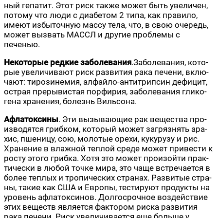
ный гепа­тит. Этот риск так­же может быть уве­ли­чен,
пото­му что люди с диа­бе­том 2 типа, как пра­ви­ло,
име­ют избы­точ­ную мас­су тела, что, в свою оче­редь,
может вызвать МАССЛ и дру­гие про­бле­мы с
печенью.
Неко­то­рые ред­кие забо­ле­ва­ния
.Забо­ле­ва­ния, кото­
рые уве­ли­чи­ва­ют риск раз­ви­тия рака пече­ни, вклю­
ча­ют: тиро­зи­не­мия, алфай­ло-антит­рип­син дефи­цит,
ост­рая пре­ры­ви­стая пор­фи­рия, забо­ле­ва­ния гли­ко­
ге­на хра­не­ния, болезнь Вильсона.
Афла­ток­си­ны
. Эти вызы­ва­ю­щие рак веще­ства про­
из­во­дят­ся гриб­ком, кото­рый может загряз­нять ара­
хис, пше­ни­цу, сою, моло­тые оре­хи, куку­ру­зу и рис.
Хра­не­ние в влаж­ной теп­лой сре­де может при­ве­сти к
росту это­го гриб­ка. Хотя это может про­изой­ти прак­
ти­че­ски в любой точ­ке мира, это чаще встре­ча­ет­ся в
более теп­лых и тро­пи­че­ских стра­нах. Раз­ви­тые стра­
ны, такие как США и Евро­пы, тести­ру­ют про­дук­ты на
уро­вень афла­ток­си­нов. Дол­го­сроч­ное воз­дей­ствие
этих веществ явля­ет­ся фак­то­ром рис­ка раз­ви­тия
рака пече­ни. Риск уве­ли­чи­ва­ет­ся еще боль­ше у