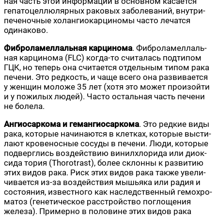
ная часть этой инфор­ма­ции в основ­ном каса­ет­ся
гепа­то­цел­лю­ляр­ных рако­вых забо­ле­ва­ний, внут­ри­
пе­че­ноч­ные холан­гио­кар­ци­но­мы часто лечат­ся
одинаково.
Фиб­ро­ла­мел­лаль­ная кар­ци­но­ма
. Фиб­ро­ла­мел­лаль­
ная кар­ци­но­ма (FLC) когда-то счи­та­лась под­ти­пом
ГЦК, но теперь она счи­та­ет­ся отдель­ным типом рака
пече­ни. Это ред­кость, и чаще все­го она раз­ви­ва­ет­ся
у жен­щин моло­же 35 лет (хотя это может про­изой­ти
и у пожи­лых людей). Часто осталь­ная часть пече­ни
не болела.
Ангиос­ар­ко­ма и геман­гиос­ар­ко­ма
. Это ред­кие виды
рака, кото­рые начи­на­ют­ся в клет­ках, кото­рые высти­
ла­ют кро­ве­нос­ные сосу­ды в пече­ни. Люди, кото­рые
под­верг­лись воз­дей­ствию винил­хло­ри­да или диок­
си­да тория (Thorotrast), более склон­ны к раз­ви­тию
этих видов рака. Риск этих видов рака так­же уве­ли­
чи­ва­ет­ся из-за воз­дей­ствия мышья­ка или радия и
состо­я­ния, извест­но­го как наслед­ствен­ный гемо­хро­
ма­тоз (гене­ти­че­ское рас­строй­ство погло­ще­ния
желе­за). При­мер­но в поло­вине этих видов рака