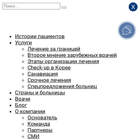
Перейти
Search
Х
Х
Х
к
for:
содержанию
Истории пациентов
Услуги
Лечение за границей
Второе мнение зарубежных врачей
Этапы организации лечения
Check-up в Корее
Санавиация
Срочное лечения
Спецпредложения больниц
Страны и больницы
Врачи
Блог
О компании
Основатель
Команда
Партнеры
СМИ