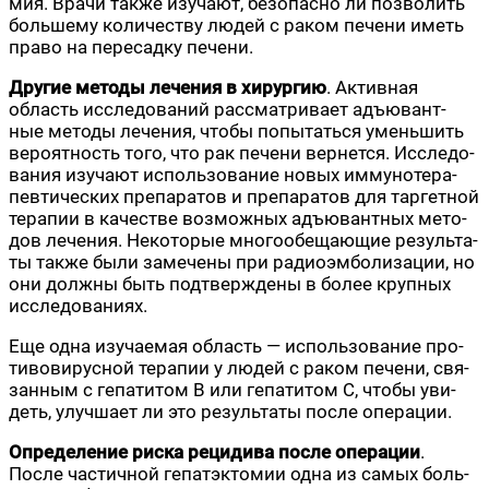
мия. Вра­чи так­же изу­ча­ют, без­опас­но ли поз­во­лить
боль­ше­му коли­че­ству людей с раком пече­ни иметь
пра­во на пере­сад­ку печени.
Дру­гие мето­ды лече­ния в хирур­гию
. Актив­ная
область иссле­до­ва­ний рас­смат­ри­ва­ет адъ­ювант­
ные мето­ды лече­ния, что­бы попы­тать­ся умень­шить
веро­ят­ность того, что рак пече­ни вер­нет­ся. Иссле­до­
ва­ния изу­ча­ют исполь­зо­ва­ние новых имму­но­те­ра­
пев­ти­че­ских пре­па­ра­тов и пре­па­ра­тов для тар­гет­ной
тера­пии в каче­стве воз­мож­ных адъ­ювант­ных мето­
дов лече­ния. Неко­то­рые мно­го­обе­ща­ю­щие резуль­та­
ты так­же были заме­че­ны при радио­эм­бо­ли­за­ции, но
они долж­ны быть под­твер­жде­ны в более круп­ных
исследованиях.
Еще одна изу­ча­е­мая область — исполь­зо­ва­ние про­
ти­во­ви­рус­ной тера­пии у людей с раком пече­ни, свя­
зан­ным с гепа­ти­том В или гепа­ти­том С, что­бы уви­
деть, улуч­ша­ет ли это резуль­та­ты после операции.
Опре­де­ле­ние рис­ка реци­ди­ва после опе­ра­ции
.
После частич­ной гепатэк­то­мии одна из самых боль­