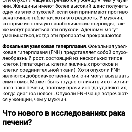
Эти опу­хо­ли чаще встре­ча­ют­ся у жен­щин, чем у муж­
чин. Жен­щи­ны име­ют более высо­кий шанс полу­чить
одну из этих опу­хо­лей, если они при­ни­ма­ют про­ти­во­
за­ча­точ­ные таб­лет­ки, хотя это ред­кость. У муж­чин,
кото­рые исполь­зу­ют ана­бо­ли­че­ские сте­ро­и­ды, так­
же могут раз­вить­ся эти опу­хо­ли. Аде­но­мы могут
умень­шать­ся, когда эти пре­па­ра­ты прекращаются.
Фокаль­ная узел­ко­вая гипер­пла­зия
. Фокаль­ная узел­
ко­вая гипер­пла­зия (FNH) пред­став­ля­ет собой опу­хо­
ле­об­раз­ный рост, состо­я­щий из несколь­ких типов
кле­ток (гепа­то­ци­ты, клет­ки желч­ных про­то­ков и
клет­ки соеди­ни­тель­ной тка­ни). Хотя опу­хо­ли FNH
явля­ют­ся доб­ро­ка­че­ствен­ны­ми, они могут вызы­вать
симп­то­мы. Может быть труд­но отли­чить их от истин­
но­го рака пече­ни, поэто­му вра­чи ино­гда уда­ля­ют их,
когда диа­гноз неясен. Опу­хо­ли FNH чаще встре­ча­ют­
ся у жен­щин, чем у мужчин.
Что нового в исследованиях рака
печени?