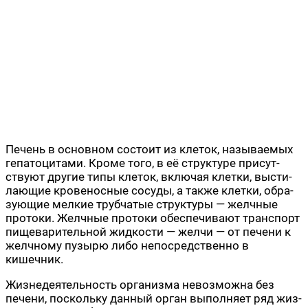
Печень в основ­ном состо­ит из кле­ток, назы­ва­е­мых
гепа­то­ци­та­ми. Кро­ме того, в её струк­ту­ре при­сут­
ству­ют дру­гие типы кле­ток, вклю­чая клет­ки, высти­
ла­ю­щие кро­ве­нос­ные сосу­ды, а так­же клет­ки, обра­
зу­ю­щие мел­кие труб­ча­тые струк­ту­ры — желч­ные
про­то­ки. Желч­ные про­то­ки обес­пе­чи­ва­ют транс­порт
пище­ва­ри­тель­ной жид­ко­сти — жел­чи — от пече­ни к
желч­но­му пузы­рю либо непо­сред­ствен­но в
кишечник.
Жиз­не­де­я­тель­ность орга­низ­ма невоз­мож­на без
пече­ни, посколь­ку дан­ный орган выпол­ня­ет ряд жиз­