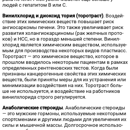
людей с гепа­ти­том В или С.
Винил­хло­рид и диок­сид тория (торо­траст)
. Воз­дей­
ствие этих хими­че­ских веществ повы­ша­ет риск
ангиос­ар­ко­мы пече­ни. Это так­же уве­ли­чи­ва­ет риск
раз­ви­тия холан­гио­кар­ци­но­мы (рак желч­ных про­то­
ков) и HCC, но в гораз­до мень­шей сте­пе­ни. Винил­
хло­рид явля­ет­ся хими­че­ским веще­ством, исполь­зу­е­
мым для про­из­вод­ства неко­то­рых видов пласт­масс.
Торо­траст — это хими­че­ское веще­ство, кото­рое в
про­шлом вво­ди­лось неко­то­рым паци­ен­там в рам­ках
опре­де­лен­ных рент­ге­нов­ских тестов. Когда были
при­зна­ны кан­це­ро­ген­ные свой­ства этих хими­че­ских
веществ, были при­ня­ты меры для их устра­не­ния или
мини­ми­за­ции воз­дей­ствия на них. Торо­траст боль­
ше не исполь­зу­ет­ся, и воз­дей­ствие на работ­ни­ков
винил­хло­ри­да стро­го регулируется.
Ана­бо­ли­че­ские сте­ро­и­ды
. Ана­бо­ли­че­ские сте­ро­и­ды
— это муж­ские гор­мо­ны, исполь­зу­е­мые неко­то­ры­ми
спортс­ме­на­ми и дру­ги­ми людь­ми для уве­ли­че­ния их
силы и мышеч­ной мас­сы. Дол­го­сроч­ное исполь­зо­