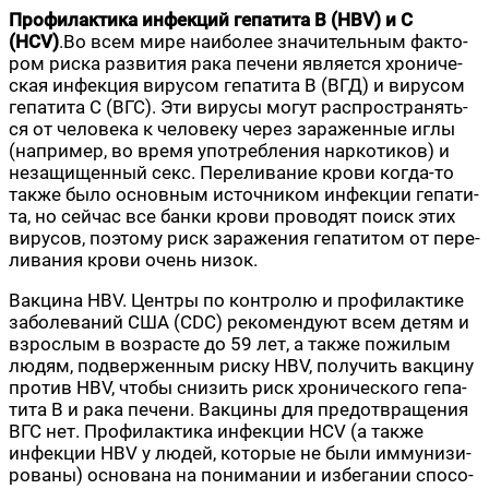
Про­фи­лак­ти­ка инфек­ций гепа­ти­та B (HBV) и C
(HCV)
.Во всем мире наи­бо­лее зна­чи­тель­ным фак­то­
ром рис­ка раз­ви­тия рака пече­ни явля­ет­ся хро­ни­че­
ская инфек­ция виру­сом гепа­ти­та В (ВГД) и виру­сом
гепа­ти­та С (ВГС). Эти виру­сы могут рас­про­стра­нять­
ся от чело­ве­ка к чело­ве­ку через зара­жен­ные иглы
(напри­мер, во вре­мя упо­треб­ле­ния нар­ко­ти­ков) и
неза­щи­щен­ный секс. Пере­ли­ва­ние кро­ви когда-то
так­же было основ­ным источ­ни­ком инфек­ции гепа­ти­
та, но сей­час все бан­ки кро­ви про­во­дят поиск этих
виру­сов, поэто­му риск зара­же­ния гепа­ти­том от пере­
ли­ва­ния кро­ви очень низок.
Вак­ци­на HBV. Цен­тры по кон­тро­лю и про­фи­лак­ти­ке
забо­ле­ва­ний США (CDC) реко­мен­ду­ют всем детям и
взрос­лым в воз­расте до 59 лет, а так­же пожи­лым
людям, под­вер­жен­ным рис­ку HBV, полу­чить вак­ци­ну
про­тив HBV, что­бы сни­зить риск хро­ни­че­ско­го гепа­
ти­та В и рака пече­ни. Вак­ци­ны для предот­вра­ще­ния
ВГС нет. Про­фи­лак­ти­ка инфек­ции HCV (а так­же
инфек­ции HBV у людей, кото­рые не были имму­ни­зи­
ро­ва­ны) осно­ва­на на пони­ма­нии и избе­га­нии спо­со­