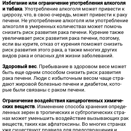
Избе­га­ние или огра­ни­че­ние упо­треб­ле­ния алко­го­ля
и таба­ка
. Упо­треб­ле­ние алко­го­ля может при­ве­сти к
цир­ро­зу, что, в свою оче­редь, может при­ве­сти к раку
пече­ни. Не упо­треб­ле­ние алко­го­ля или упо­треб­ле­ние
алко­го­ля в уме­рен­ных коли­че­ствах может помочь
сни­зить риск раз­ви­тия рака пече­ни. Куре­ние так­же
уве­ли­чи­ва­ет риск раз­ви­тия рака пече­ни, поэто­му,
если вы кури­те, отказ от куре­ния помо­жет сни­зить
риск раз­ви­тия это­го рака, а так­же мно­гих дру­гих
видов рака и опас­ных для жиз­ни заболеваний.
Здо­ро­вый вес
. Пре­бы­ва­ние в здо­ро­вом весе может
быть еще одним спо­со­бом сни­зить риск раз­ви­тия
рака пече­ни. Люди с избы­точ­ным весом чаще стра­
да­ют жиро­вой болез­нью пече­ни и диа­бе­том, кото­
рые были свя­за­ны с раком печени.
Огра­ни­че­ние воз­дей­ствия кан­це­ро­ген­ных хими­че­
ских веществ
. Изме­не­ние спо­со­ба хра­не­ния опре­де­
лен­ных зерен в тро­пи­че­ских и суб­тро­пи­че­ских стра­
нах может умень­шить воз­дей­ствие вызы­ва­ю­щих рак
веществ, таких как афла­ток­си­ны. Во мно­гих стра­нах
уже суще­ству­ют пра­ви­ла для предот­вра­ще­ния и