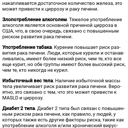
накап­ли­ва­ет­ся доста­точ­ное коли­че­ство желе­за, это
может при­ве­сти к цир­ро­зу и раку печени.
Зло­по­треб­ле­ние алко­го­лем
. Тяже­лое упо­треб­ле­ние
алко­го­ля явля­ет­ся основ­ной при­чи­ной цир­ро­за в
США, что, в свою оче­редь, свя­за­но с повы­шен­ным
риском раз­ви­тия рака печени.
Упо­треб­ле­ние таба­ка
. Куре­ние повы­ша­ет риск раз­
ви­тия рака пече­ни. Люди, кото­рые кури­ли и оста­нав­
ли­ва­лись, име­ют более низ­кий риск, чем те, кто все
еще курит, но обе груп­пы име­ют более высо­кий риск,
чем те, кто нико­гда не курил.
Избы­точ­ный вес тела
. Нали­чие избы­точ­ной мас­сы
тела уве­ли­чи­ва­ет риск раз­ви­тия рака пече­ни. Веро­
ят­но, это свя­за­но с тем, что это может при­ве­сти к
MASLD и циррозу.
Диа­бет 2 типа
. Диа­бет 2 типа был свя­зан с повы­шен­
ным риском рака пече­ни, как пра­ви­ло, у людей, у
кото­рых так­же есть дру­гие фак­то­ры рис­ка, такие как
упо­треб­ле­ние алко­го­ля и/или хро­ни­че­ский вирус­