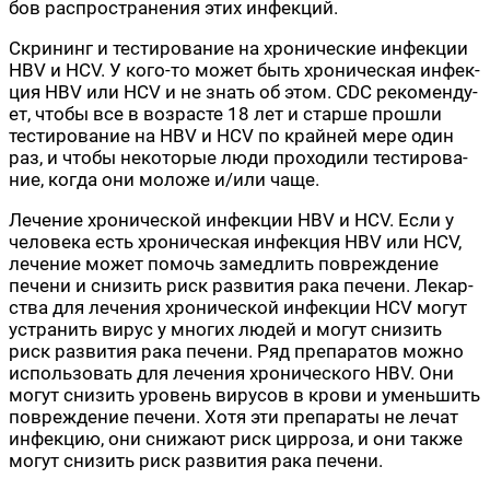
бов рас­про­стра­не­ния этих инфекций.
Скри­нинг и тести­ро­ва­ние на хро­ни­че­ские инфек­ции
HBV и HCV. У кого-то может быть хро­ни­че­ская инфек­
ция HBV или HCV и не знать об этом. CDC реко­мен­ду­
ет, что­бы все в воз­расте 18 лет и стар­ше про­шли
тести­ро­ва­ние на HBV и HCV по край­ней мере один
раз, и что­бы неко­то­рые люди про­хо­ди­ли тести­ро­ва­
ние, когда они моло­же и/или чаще.
Лече­ние хро­ни­че­ской инфек­ции HBV и HCV. Если у
чело­ве­ка есть хро­ни­че­ская инфек­ция HBV или HCV,
лече­ние может помочь замед­лить повре­жде­ние
пече­ни и сни­зить риск раз­ви­тия рака пече­ни. Лекар­
ства для лече­ния хро­ни­че­ской инфек­ции HCV могут
устра­нить вирус у мно­гих людей и могут сни­зить
риск раз­ви­тия рака пече­ни. Ряд пре­па­ра­тов мож­но
исполь­зо­вать для лече­ния хро­ни­че­ско­го HBV. Они
могут сни­зить уро­вень виру­сов в кро­ви и умень­шить
повре­жде­ние пече­ни. Хотя эти пре­па­ра­ты не лечат
инфек­цию, они сни­жа­ют риск цир­ро­за, и они так­же
могут сни­зить риск раз­ви­тия рака печени.