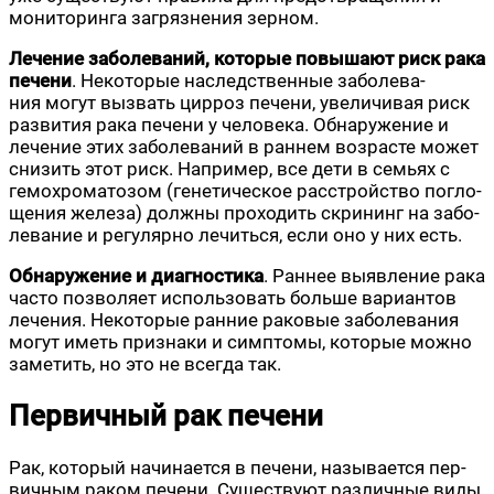
мони­то­рин­га загряз­не­ния зерном.
Лече­ние забо­ле­ва­ний, кото­рые повы­ша­ют риск рака
пече­ни
. Неко­то­рые наслед­ствен­ные забо­ле­ва­
ния могут вызвать цир­роз пече­ни, уве­ли­чи­вая риск
раз­ви­тия рака пече­ни у чело­ве­ка. Обна­ру­же­ние и
лече­ние этих забо­ле­ва­ний в ран­нем воз­расте может
сни­зить этот риск. Напри­мер, все дети в семьях с
гемо­хро­ма­то­зом (гене­ти­че­ское рас­строй­ство погло­
ще­ния желе­за) долж­ны про­хо­дить скри­нинг на забо­
ле­ва­ние и регу­ляр­но лечить­ся, если оно у них есть.
Обна­ру­же­ние и диа­гно­сти­ка
. Ран­нее выяв­ле­ние рака
часто поз­во­ля­ет исполь­зо­вать боль­ше вари­ан­тов
лече­ния. Неко­то­рые ран­ние рако­вые забо­ле­ва­ния
могут иметь при­зна­ки и симп­то­мы, кото­рые мож­но
заме­тить, но это не все­гда так.
Первичный рак печени
Рак, кото­рый начи­на­ет­ся в пече­ни, назы­ва­ет­ся пер­
вич­ным раком пече­ни. Суще­ству­ют раз­лич­ные виды