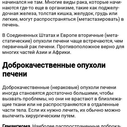
начи­нал­ся не там. Мно­гие виды рака, кото­рые начи­
на­ют­ся где-то еще в орга­низ­ме, такие как под­же­лу­
доч­ная желе­за, тол­стая киш­ка, желу­док, грудь или
лег­кие, могут рас­про­стра­нять­ся (мета­ста­зи­ро­вать) в
печень.
В Соеди­нен­ных Шта­тах и Евро­пе вто­рич­ные (мета­
ста­ти­че­ские) опу­хо­ли пече­ни чаще встре­ча­ют­ся, чем
пер­вич­ный рак пече­ни. Про­ти­во­по­лож­ное вер­но для
мно­гих частей Азии и Африки.
Доброкачественные опухоли
печени
Доб­ро­ка­че­ствен­ные (нера­ко­вые) опу­хо­ли пече­ни
ино­гда ста­но­вят­ся доста­точ­но боль­ши­ми, что­бы
вызвать про­бле­мы, но они не врас­та­ют в близ­ле­жа­
щие тка­ни или не рас­про­стра­ня­ют­ся в отда­лен­ные
части тела. Если их нуж­но лечить, их обыч­но мож­но
выле­чить хирур­ги­че­ским путем.
Геман­гио­ма
. Наи­бо­лее рас­про­стра­нен­ные доб­ро­ка­