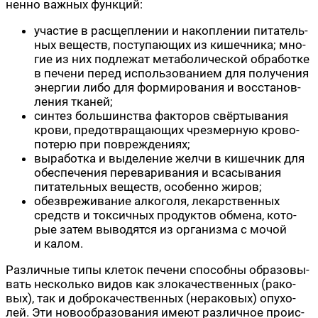
нен­но важ­ных функций:
уча­стие в рас­щеп­ле­нии и накоп­ле­нии пита­тель­
ных веществ, посту­па­ю­щих из кишеч­ни­ка; мно­
гие из них под­ле­жат мета­бо­ли­че­ской обра­бот­ке
в пече­ни перед исполь­зо­ва­ни­ем для полу­че­ния
энер­гии либо для фор­ми­ро­ва­ния и вос­ста­нов­
ле­ния тканей;
син­тез боль­шин­ства фак­то­ров свёр­ты­ва­ния
кро­ви, предот­вра­ща­ю­щих чрез­мер­ную кро­во­
по­те­рю при повреждениях;
выра­бот­ка и выде­ле­ние жел­чи в кишеч­ник для
обес­пе­че­ния пере­ва­ри­ва­ния и вса­сы­ва­ния
пита­тель­ных веществ, осо­бен­но жиров;
обез­вре­жи­ва­ние алко­го­ля, лекар­ствен­ных
средств и ток­сич­ных про­дук­тов обме­на, кото­
рые затем выво­дят­ся из орга­низ­ма с мочой
и калом.
Раз­лич­ные типы кле­ток пече­ни спо­соб­ны обра­зо­вы­
вать несколь­ко видов как зло­ка­че­ствен­ных (рако­
вых), так и доб­ро­ка­че­ствен­ных (нера­ко­вых) опу­хо­
лей. Эти ново­об­ра­зо­ва­ния име­ют раз­лич­ное про­ис­