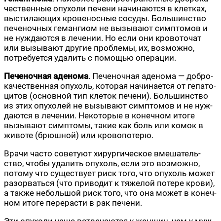
че­ствен­ные опу­хо­ли пече­ни начи­на­ют­ся в клет­ках,
высти­ла­ю­щих кро­ве­нос­ные сосу­ды. Боль­шин­ство
пече­ноч­ных геман­гиом не вызы­ва­ют симп­то­мов и
не нуж­да­ют­ся в лече­нии. Но если они кро­во­то­чат
или вызы­ва­ют дру­гие про­бле­мы, их, воз­мож­но,
потре­бу­ет­ся уда­лить с помо­щью операции.
Пече­ноч­ная аде­но­ма
. Пече­ноч­ная аде­но­ма — доб­ро­
ка­че­ствен­ная опу­холь, кото­рая начи­на­ет­ся от гепа­то­
ци­тов (основ­ной тип кле­ток пече­ни). Боль­шин­ство
из этих опу­хо­лей не вызы­ва­ют симп­то­мов и не нуж­
да­ют­ся в лече­нии. Неко­то­рые в конеч­ном ито­ге
вызы­ва­ют симп­то­мы, такие как боль или комок в
живо­те (брюш­ной) или кровопотерю.
Вра­чи часто сове­ту­ют хирур­ги­че­ское вме­ша­тель­
ство, что­бы уда­лить опу­холь, если это воз­мож­но,
пото­му что суще­ству­ет риск того, что опу­холь может
разо­рвать­ся (что при­во­дит к тяже­лой поте­ре кро­ви),
а так­же неболь­шой риск того, что она может в конеч­
ном ито­ге пере­ра­с­ти в рак печени.