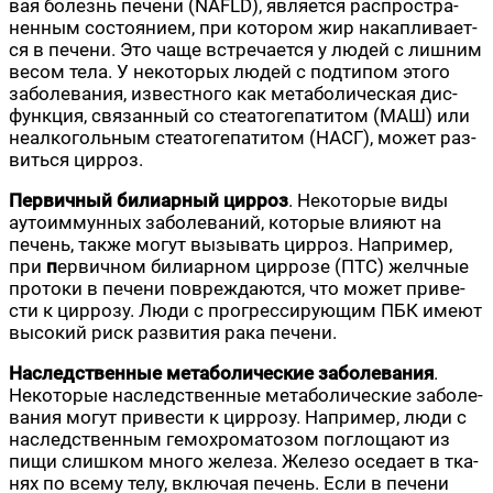
вая болезнь пече­ни (NAFLD), явля­ет­ся рас­про­стра­
нен­ным состо­я­ни­ем, при кото­ром жир накап­ли­ва­ет­
ся в пече­ни. Это чаще встре­ча­ет­ся у людей с лиш­ним
весом тела. У неко­то­рых людей с под­ти­пом это­го
забо­ле­ва­ния, извест­но­го как мета­бо­ли­че­ская дис­
функ­ция, свя­зан­ный со сте­а­то­ге­па­ти­том (МАШ) или
неал­ко­голь­ным сте­а­то­ге­па­ти­том (НАСГ), может раз­
вить­ся цирроз.
Пер­вич­ный били­ар­ный цир­роз
. Неко­то­рые виды
ауто­им­мун­ных забо­ле­ва­ний, кото­рые вли­я­ют на
печень, так­же могут вызы­вать цир­роз. Напри­мер,
при
п
ервич­ном били­ар­ном цир­ро­зе (ПТС) желч­ные
про­то­ки в пече­ни повре­жда­ют­ся, что может при­ве­
сти к цир­ро­зу. Люди с про­грес­си­ру­ю­щим ПБК име­ют
высо­кий риск раз­ви­тия рака печени.
Наслед­ствен­ные мета­бо­ли­че­ские забо­ле­ва­ния
.
Неко­то­рые наслед­ствен­ные мета­бо­ли­че­ские забо­ле­
ва­ния могут при­ве­сти к цир­ро­зу. Напри­мер, люди с
наслед­ствен­ным гемо­хро­ма­то­зом погло­ща­ют из
пищи слиш­ком мно­го желе­за. Желе­зо осе­да­ет в тка­
нях по все­му телу, вклю­чая печень. Если в пече­ни