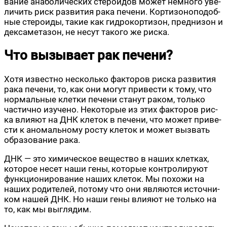
ва­ние ана­бо­ли­че­ских сте­ро­и­дов может немно­го уве­
ли­чить риск раз­ви­тия рака пече­ни. Кор­ти­зо­но­по­доб­
ные сте­ро­и­ды, такие как гид­ро­кор­ти­зон, пред­ни­зон и
декса­ме­та­зон, не несут тако­го же риска.
Что вызывает рак печени?
Хотя извест­но несколь­ко фак­то­ров рис­ка раз­ви­тия
рака пече­ни, то, как они могут при­ве­сти к тому, что
нор­маль­ные клет­ки пече­ни ста­нут раком, толь­ко
частич­но изу­че­но. Неко­то­рые из этих фак­то­ров рис­
ка вли­я­ют на ДНК кле­ток в пече­ни, что может при­ве­
сти к ано­маль­но­му росту кле­ток и может вызвать
обра­зо­ва­ние рака.
ДНК — это хими­че­ское веще­ство в наших клет­ках,
кото­рое несет наши гены, кото­рые кон­тро­ли­ру­ют
функ­ци­о­ни­ро­ва­ние наших кле­ток. Мы похо­жи на
наших роди­те­лей, пото­му что они явля­ют­ся источ­ни­
ком нашей ДНК. Но наши гены вли­я­ют не толь­ко на
то, как мы выглядим.