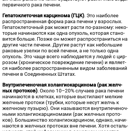
пер­вич­но­го рака печени.
Гепа­то­кле­точ­ная кар­ци­но­ма (ГЦК)
. Это наи­бо­лее
рас­про­стра­нен­ная фор­ма рака пече­ни у взрос­лых.
Гепа­то­кле­точ­ный рак может рас­ти по-раз­но­му: неко­
то­рые начи­на­ют­ся как одна опу­холь, кото­рая ста­но­
вит­ся боль­ше. Поз­же он может рас­про­стра­нить­ся на
дру­гие части пече­ни. Дру­гие рас­тут как неболь­шие
рако­вые узел­ки по всей пече­ни, а не толь­ко одна
опу­холь. Это чаще все­го наблю­да­ет­ся у людей с цир­
ро­зом (хро­ни­че­ское повре­жде­ние пече­ни) и явля­ет­
ся наи­бо­лее рас­про­стра­нен­ным видом забо­ле­ва­ний
пече­ни в Соеди­нен­ных Штатах.
Внут­ри­пе­че­ноч­ная холан­гио­кар­ци­но­ма (рак желч­
ных про­то­ков)
. Око­ло 10–20% слу­ча­ев рака пече­ни
начи­на­ют­ся в клет­ках, кото­рые высти­ла­ют мел­кие
желч­ные про­то­ки (труб­ки, кото­рые несут желчь к
желч­но­му пузы­рю). Они назы­ва­ют­ся внут­ри­пе­че­ноч­
ны­ми холан­гио­кар­ци­но­ма­ми (рак желч­ных про­то­
ков). Боль­шин­ство холан­гио­кар­ци­ном, одна­ко, начи­
на­ют­ся в желч­ных про­то­ках вне пече­ни. Хотя осталь­