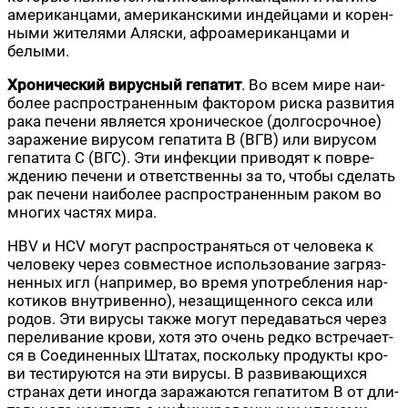
аме­ри­кан­ца­ми, аме­ри­кан­ски­ми индей­ца­ми и корен­
ны­ми жите­ля­ми Аляс­ки, афро­аме­ри­кан­ца­ми и
белыми.
Хро­ни­че­ский вирус­ный гепа­тит
. Во всем мире наи­
бо­лее рас­про­стра­нен­ным фак­то­ром рис­ка раз­ви­тия
рака пече­ни явля­ет­ся хро­ни­че­ское (дол­го­сроч­ное)
зара­же­ние виру­сом гепа­ти­та В (ВГВ) или виру­сом
гепа­ти­та С (ВГС). Эти инфек­ции при­во­дят к повре­
жде­нию пече­ни и ответ­ствен­ны за то, что­бы сде­лать
рак пече­ни наи­бо­лее рас­про­стра­нен­ным раком во
мно­гих частях мира.
HBV и HCV могут рас­про­стра­нять­ся от чело­ве­ка к
чело­ве­ку через сов­мест­ное исполь­зо­ва­ние загряз­
нен­ных игл (напри­мер, во вре­мя упо­треб­ле­ния нар­
ко­ти­ков внут­ри­вен­но), неза­щи­щен­но­го сек­са или
родов. Эти виру­сы так­же могут пере­да­вать­ся через
пере­ли­ва­ние кро­ви, хотя это очень ред­ко встре­ча­ет­
ся в Соеди­нен­ных Шта­тах, посколь­ку про­дук­ты кро­
ви тести­ру­ют­ся на эти виру­сы. В раз­ви­ва­ю­щих­ся
стра­нах дети ино­гда зара­жа­ют­ся гепа­ти­том В от дли­