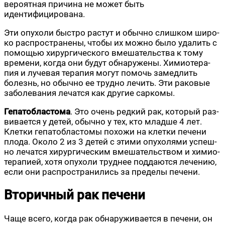
веро­ят­ная при­чи­на не может быть
идентифицирована.
Эти опу­хо­ли быст­ро рас­тут и обыч­но слиш­ком широ­
ко рас­про­стра­не­ны, что­бы их мож­но было уда­лить с
помо­щью хирур­ги­че­ско­го вме­ша­тель­ства к тому
вре­ме­ни, когда они будут обна­ру­же­ны. Химио­те­ра­
пия и луче­вая тера­пия могут помочь замед­лить
болезнь, но обыч­но ее труд­но лечить. Эти рако­вые
забо­ле­ва­ния лечат­ся как дру­гие саркомы.
Гепа­то­бла­сто­ма
. Это очень ред­кий рак, кото­рый раз­
ви­ва­ет­ся у детей, обыч­но у тех, кто млад­ше 4 лет.
Клет­ки гепа­то­бла­сто­мы похо­жи на клет­ки пече­ни
пло­да. Око­ло 2 из 3 детей с эти­ми опу­хо­ля­ми успеш­
но лечат­ся хирур­ги­че­ским вме­ша­тель­ством и химио­
те­ра­пи­ей, хотя опу­хо­ли труд­нее под­да­ют­ся лече­нию,
если они рас­про­стра­ни­лись за пре­де­лы печени.
Вторичный рак печени
Чаще все­го, когда рак обна­ру­жи­ва­ет­ся в пече­ни, он