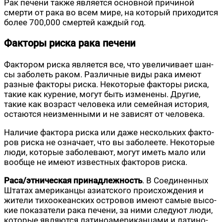
Рак пече­ни так­же явля­ет­ся основ­ной при­чи­ной
смер­ти от рака во всем мире, на кото­рый при­хо­дит­ся
более 700,000 смер­тей каж­дый год.
Факторы риска рака печени
Фак­то­ром рис­ка явля­ет­ся все, что уве­ли­чи­ва­ет шан­
сы забо­леть раком. Раз­лич­ные виды рака име­ют
раз­ные фак­то­ры рис­ка. Неко­то­рые фак­то­ры рис­ка,
такие как куре­ние, могут быть изме­не­ны. Дру­гие,
такие как воз­раст чело­ве­ка или семей­ная исто­рия,
оста­ют­ся неиз­мен­ны­ми и не зави­сят от человека.
Нали­чие фак­то­ра рис­ка или даже несколь­ких фак­то­
ров рис­ка не озна­ча­ет, что вы забо­ле­е­те. Неко­то­рые
люди, кото­рые забо­ле­ва­ют, могут иметь мало или
вооб­ще не име­ют извест­ных фак­то­ров риска.
Раса/этническая при­над­леж­ность
. В Соеди­нен­ных
Шта­тах аме­ри­кан­цы ази­ат­ско­го про­ис­хож­де­ния и
жите­ли тихо­оке­ан­ских ост­ро­вов име­ют самые высо­
кие пока­за­те­ли рака пече­ни, за ними сле­ду­ют люди,
кото­рые явля­ют­ся лати­но­аме­ри­кан­ца­ми и лати­но­