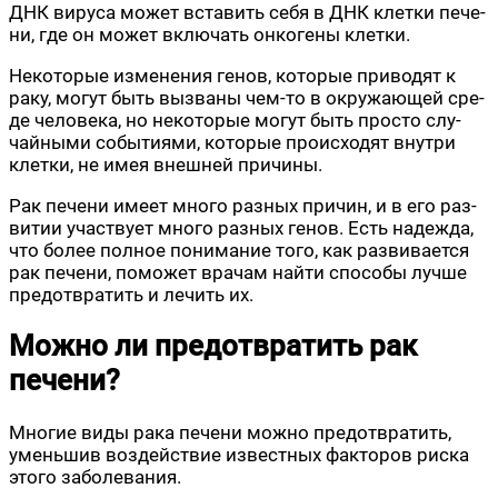
ДНК виру­са может вста­вить себя в ДНК клет­ки пече­
ни, где он может вклю­чать онко­ге­ны клетки.
Неко­то­рые изме­не­ния генов, кото­рые при­во­дят к
раку, могут быть вызва­ны чем-то в окру­жа­ю­щей сре­
де чело­ве­ка, но неко­то­рые могут быть про­сто слу­
чай­ны­ми собы­ти­я­ми, кото­рые про­ис­хо­дят внут­ри
клет­ки, не имея внеш­ней причины.
Рак пече­ни име­ет мно­го раз­ных при­чин, и в его раз­
ви­тии участ­ву­ет мно­го раз­ных генов. Есть надеж­да,
что более пол­ное пони­ма­ние того, как раз­ви­ва­ет­ся
рак пече­ни, помо­жет вра­чам най­ти спо­со­бы луч­ше
предот­вра­тить и лечить их.
Можно ли предотвратить рак
печени?
Мно­гие виды рака пече­ни мож­но предот­вра­тить,
умень­шив воз­дей­ствие извест­ных фак­то­ров рис­ка
это­го заболевания.