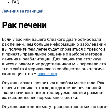
FAQ
Лечения за границей
Рак печени
Если у вас или ваше­го близ­ко­го диа­гно­сти­ро­ва­ли
рак пече­ни, чем боль­ше инфор­ма­ции о забо­ле­ва­нии
вы полу­чи­те, тем лег­че будет спра­вить­ся с тре­во­гой
и при­нять пра­виль­ное реше­ние о выбо­ре мето­дов
лече­ния и реа­би­ли­та­ции. Для паци­ен­тов столк­нув­
ших­ся с раком и их род­ствен­ни­ков мы пере­ве­ли ста­
тьи с сай­та Аме­ри­кан­ско­го сооб­ще­ства онко­ло­ги­че­
ских паци­ен­тов –
cancer.org
.
Опу­холь может появить­ся в любом месте тела. Рак
пече­ни воз­ни­ка­ет тогда, когда клет­ки пече­ноч­ной
тка­ни начи­на­ют некон­тро­ли­ру­е­мо рас­ти и раз­мно­
жать­ся, вытес­няя нор­маль­ные клетки.
Опу­хо­ле­вые клет­ки могут рас­про­стра­нять­ся по орга­