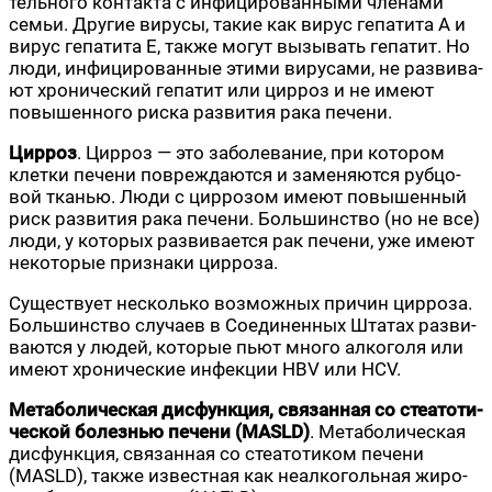
тель­но­го кон­так­та с инфи­ци­ро­ван­ны­ми чле­на­ми
семьи. Дру­гие виру­сы, такие как вирус гепа­ти­та А и
вирус гепа­ти­та Е, так­же могут вызы­вать гепа­тит. Но
люди, инфи­ци­ро­ван­ные эти­ми виру­са­ми, не раз­ви­ва­
ют хро­ни­че­ский гепа­тит или цир­роз и не име­ют
повы­шен­но­го рис­ка раз­ви­тия рака печени.
Цир­роз
. Цир­роз — это забо­ле­ва­ние, при кото­ром
клет­ки пече­ни повре­жда­ют­ся и заме­ня­ют­ся руб­цо­
вой тка­нью. Люди с цир­ро­зом име­ют повы­шен­ный
риск раз­ви­тия рака пече­ни. Боль­шин­ство (но не все)
люди, у кото­рых раз­ви­ва­ет­ся рак пече­ни, уже име­ют
неко­то­рые при­зна­ки цирроза.
Суще­ству­ет несколь­ко воз­мож­ных при­чин цир­ро­за.
Боль­шин­ство слу­ча­ев в Соеди­нен­ных Шта­тах раз­ви­
ва­ют­ся у людей, кото­рые пьют мно­го алко­го­ля или
име­ют хро­ни­че­ские инфек­ции HBV или HCV.
Мета­бо­ли­че­ская дис­функ­ция, свя­зан­ная со сте­а­то­ти­
че­ской болез­нью пече­ни (MASLD)
. Мета­бо­ли­че­ская
дис­функ­ция, свя­зан­ная со сте­а­то­ти­ком пече­ни
(MASLD), так­же извест­ная как неал­ко­голь­ная жиро­