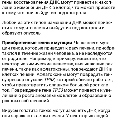
гены вос­ста­нов­ле­ния ДНК, могут при­ве­сти к накоп­
ле­нию изме­не­ний ДНК в клет­ке, что может при­ве­сти
к тому, что они вый­дут из-под контроля.
Любой из этих типов изме­не­ний ДНК может при­ве­
сти к тому, что клет­ки вый­дут из-под кон­тро­ля и
обра­зу­ют опухоль.
При­об­ре­тен­ные ген­ные мута­ции
. Чаще все­го мута­
ции генов, кото­рые при­во­дят к раку пече­ни, при­об­ре­
та­ют­ся в тече­ние жиз­ни чело­ве­ка, а не насле­ду­ют­ся
от роди­те­ля. Напри­мер, к при­ме­ру: извест­но, что
неко­то­рые хими­че­ские веще­ства, вызы­ва­ю­щие рак
пече­ни, такие как афла­ток­си­ны, повре­жда­ют ДНК в
клет­ках пече­ни. Афла­ток­си­ны могут повре­дить ген-
супрес­сор опу­хо­ли
TP53,
кото­рый обыч­но рабо­та­ет,
что­бы предот­вра­тить слиш­ком боль­шой рост кле­
ток. Повре­жде­ние гена
TP53
может при­ве­сти к уве­
ли­че­нию роста ано­маль­ных кле­ток и обра­зо­ва­нию
рако­вых заболеваний.
Виру­сы гепа­ти­та так­же могут изме­нять ДНК, когда
они зара­жа­ют клет­ки пече­ни. У неко­то­рых людей